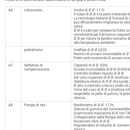
A6
schiacciare
Uscita di Ø Ø: 1T/h
Il corpo di Ø Ø e la parte materiale 
La tecnologia italiana di fusione di 
può efficacemente migliorare la veloc
salsa
Ø Ø è usato per rompere la frutta cr
conveniente per il processo seguent
Ø Ø per ridurre la perdita nutriente 
alla temperatura ambiente.
piattaforma
Scaffale di Ø Ø Q235
Recinto di acciaio inossidabile di 
Piatto anti-scorrevole di acciaio in
A7
Serbatoio di
Capacità di Ø Ø: 500L
compensazione
Acciaio inossidabile di Ø Ø SUS304;
Controllo livellato liquido di Ø Ø;
Del cono superiore di Ø Ø struttura i
Saldatura interna di Ø Ø che lucida 
Ø alto e controllo a basso livello di 
Cima del cono di Ø Ø e struttura inf
respirabile, la palla di pulizia, la pr
sbocco;
A8
Pompa di vite
Rendimento di Ø Ø: 1T/h;
Statore di gomma del commestibile 
Guarnizione meccanica di Ø con l'el
Collegamento della flangia dello sb
Ascensore 36m di Ø Ø;
Regolamento di velocità di conversi
sbocco