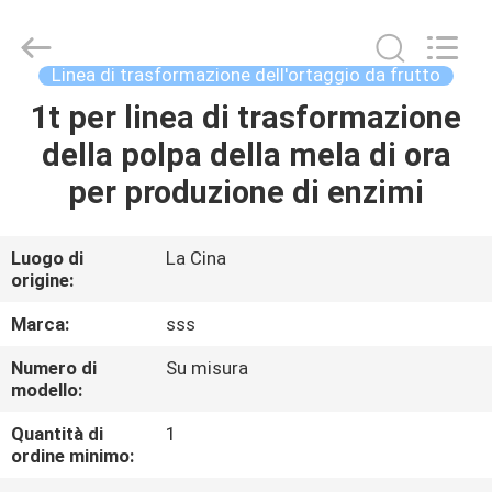
2026
SSS
Food
Machinery
Technology
Linea di trasformazione dell'ortaggio da frutto
Co.,
Ltd.
All
1t per linea di trasformazione
CASA.
Rights
Reserved.
della polpa della mela di ora
PRODOTTI
per produzione di enzimi
VIDEO
Luogo di
La Cina
origine:
SU
Marca:
sss
DI
Numero di
Su misura
modello:
NOI
Quantità di
1
ordine minimo:
VISITA