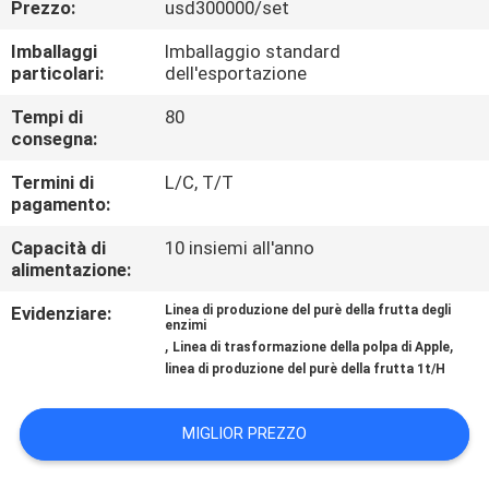
Prezzo:
usd300000/set
ALLA
FABBRICA
Imballaggi
Imballaggio standard
particolari:
dell'esportazione
CONTROLLO
Tempi di
80
consegna:
DELLA
Termini di
L/C, T/T
QUALITÀ
pagamento:
Capacità di
10 insiemi all'anno
CONTATTACI
alimentazione:
Evidenziare:
Linea di produzione del purè della frutta degli
enzimi
CHIEDI UN
,
,
Linea di trasformazione della polpa di Apple
PREVENTIVO
linea di produzione del purè della frutta 1t/H
MIGLIOR PREZZO
MAPPA
DEL