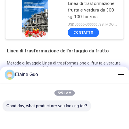
Linea di trasformazione
frutta e verdura da 300
kg-100 ton/ora
USD50000-600000 /set MOQ:1 set
CONTATTO
Linea di trasformazione dell'ortaggio da frutto
Metodo di lavaggio Linea di trasformazione di frutta e verdura
per la produzione ad alto rendimento
Elaine Guo
304 in acciaio inossidabile linea di lavorazione automatica di
frutta e verdura di qualità alimentare
5:51 AM
Linea di trasformazione di frutta e ortaggi da 1 a 5 t/h con
servizio post-vendita
Good day, what product are you looking for?
Categorie popolari
Tutti