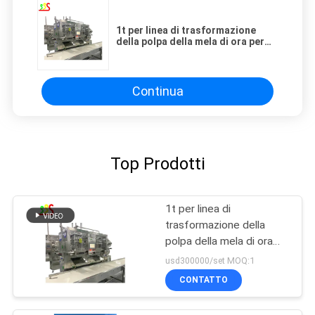
1t per linea di trasformazione
della polpa della mela di ora per
produzione di enzimi
Continua
Top Prodotti
1t per linea di
trasformazione della
polpa della mela di ora
per produzione di enzimi
usd300000/set MOQ:1
CONTATTO