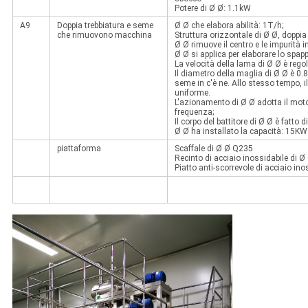
Potere di Ø Ø: 1.1kW
A9
Doppia trebbiatura e seme
Ø Ø che elabora abilità: 1T/h;
che rimuovono macchina
Struttura orizzontale di Ø Ø, doppia
Ø Ø rimuove il centro e le impurità i
Ø Ø si applica per elaborare lo spapp
La velocità della lama di Ø Ø è regol
Il diametro della maglia di Ø Ø è 0
seme in c'è ne. Allo stesso tempo, i
uniforme.
L'azionamento di Ø Ø adotta il moto
frequenza;
Il corpo del battitore di Ø Ø è fatto
Ø Ø ha installato la capacità: 15KW
piattaforma
Scaffale di Ø Ø Q235
Recinto di acciaio inossidabile di 
Piatto anti-scorrevole di acciaio in