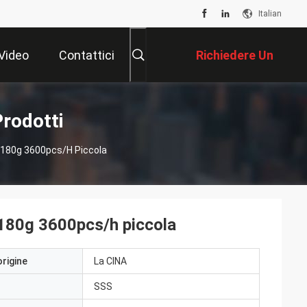
Italian
Video
Contattici
Richiedere Un
Preventivo
Prodotti
i 180g 3600pcs/h Piccola
i 180g 3600pcs/h piccola
origine
La CINA
SSS