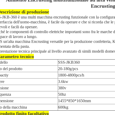
Encrustin
escrizione di produzione
-JKB-360 è una multi macchina encrusting funzionale con la configura
nterfaccia dell'uomo-macchina, è facile da operare e che si ricorda che le 
voli e facili da operare.
ché le componenti di controllo elettriche importanti sono fra le marche 
apace di lavoro a lungo.
IS un'alta macchina Encrusting versatile per la produzione confetteria, 
mentata della pasta.
prestazione tecnica principale al livello avanzato di simili modelli domes
arametro tecnico
ello
SSS-JKB360
o del prodotto
20-180g/pcs
actiy
1800-4800pcs/h
ere
3.6kw
sione
380v
quenza
50hz
ensione
1455*850*1650mm
o della macchina
600kg
rodotto finito facoltativo