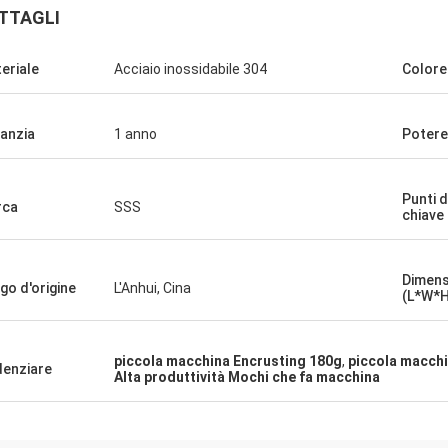
TTAGLI
eriale
Acciaio inossidabile 304
Colore
anzia
1 anno
Potere
Punti d
rca
SSS
chiave
Dimens
go d'origine
L'Anhui, Cina
(L*W*H
piccola macchina Encrusting 180g
,
piccola macchi
denziare
Alta produttività Mochi che fa macchina