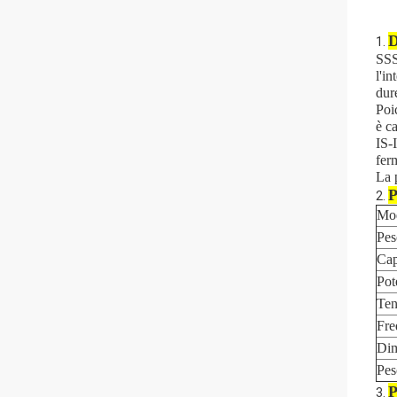
D
1.
SSS
l'i
dure
Poi
è c
IS-
fer
La 
P
2.
Mod
Pes
Cap
Pot
Ten
Fre
Dim
Pes
P
3.