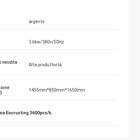
argento
3.6kw/380v/50Hz
i vendita
Alta produttività
ione
1455mm*850mm*1650mm
)
na Encrusting 3600pcs/h
,