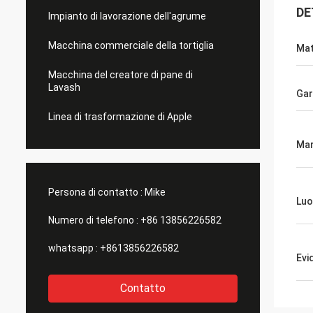
DE
Impianto di lavorazione dell'agrume
Macchina commerciale della tortiglia
Mat
Macchina del creatore di pane di
Lavash
Gar
Linea di trasformazione di Apple
Ma
Persona di contatto :
Mike
Luo
Numero di telefono :
+86 13856226582
whatsapp :
+8613856226582
Evi
Contatto