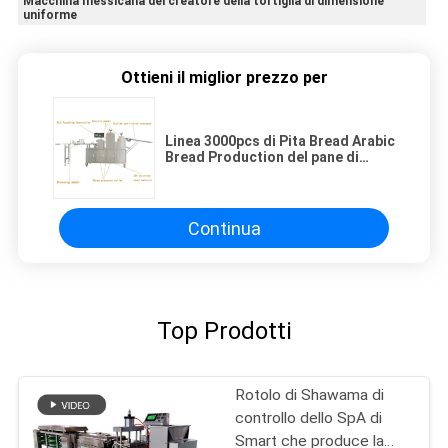
Macchina messicana del creatore della tortiglia di dimensione
uniforme
Ottieni il miglior prezzo per
Linea 3000pcs di Pita Bread Arabic
Bread Production del pane di
tasca all'ora
Continua
Top Prodotti
Rotolo di Shawama di
controllo dello SpA di
Smart che produce la