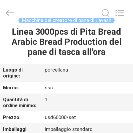
2026
SSS
Food
Machinery
Technology
Macchina del creatore di pane di Lavash
Co.,
Ltd.
All
Linea 3000pcs di Pita Bread
CASA.
Rights
Reserved.
Arabic Bread Production del
PRODOTTI
pane di tasca all'ora
VIDEO
Luogo di
porcellana
origine:
SU
Marca:
sss
DI
Quantità di
1
ordine minimo:
NOI
Prezzo:
usd60000/set
VISITA
Imballaggi
imballaggio standard