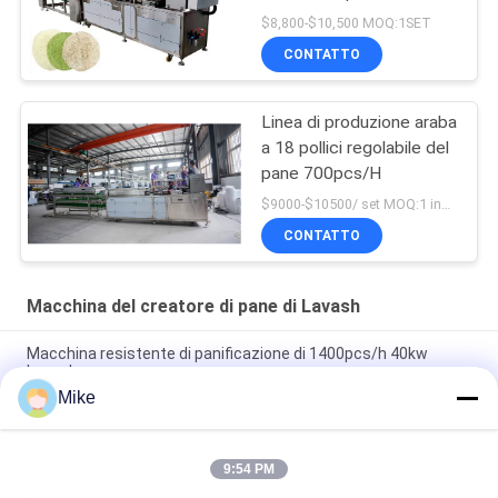
tortiglia della macchina
$8,800-$10,500 MOQ:1SET
che fa macchina
CONTATTO
Linea di produzione araba
a 18 pollici regolabile del
pane 700pcs/H
$9000-$10500/ set MOQ:1 insieme
CONTATTO
Macchina del creatore di pane di Lavash
Macchina resistente di panificazione di 1400pcs/h 40kw
Lavash
Mike
Tortiglia industriale che fa la linea di produzione della focaccia
di Roti della macchina
9:54 PM
3600 pc/focaccia automatica di ora che fa attrezzatura con il
touch screen