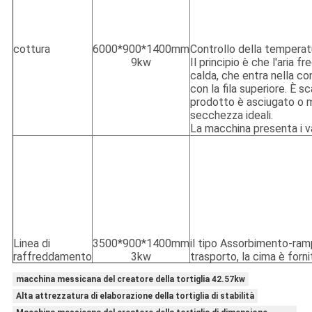
cottura
6000*900*1400mm
Controllo della tempera
9kw
Il principio è che l'aria 
calda, che entra nella co
con la fila superiore. È s
prodotto è asciugato o mo
secchezza ideali.
La macchina presenta i va
Linea di
3500*900*1400mm
il tipo Assorbimento-ramp
raffreddamento
3kw
trasporto, la cima è forn
macchina messicana del creatore della tortiglia 42.57kw
Alta attrezzatura di elaborazione della tortiglia di stabilità