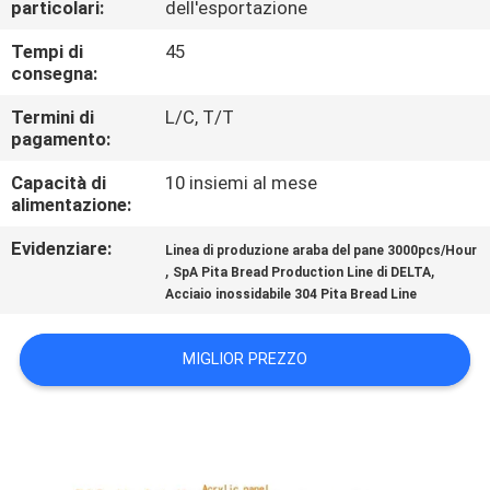
particolari:
dell'esportazione
ALLA
FABBRICA
Tempi di
45
consegna:
CONTROLLO
Termini di
L/C, T/T
pagamento:
DELLA
Capacità di
10 insiemi al mese
QUALITÀ
alimentazione:
Evidenziare:
Linea di produzione araba del pane 3000pcs/Hour
CONTATTACI
,
,
SpA Pita Bread Production Line di DELTA
Acciaio inossidabile 304 Pita Bread Line
CHIEDI UN
MIGLIOR PREZZO
PREVENTIVO
MAPPA
DEL