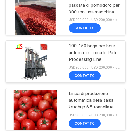
passata di pomodoro per
300 toni una macchina
utensile di giorno
USD800,000 - USD 200,000 / set MOQ:1 insieme
CONTATTO
100-150 bags per hour
automatic Tomato Pate
Processing Line
USD800,000 - USD 200,000 / set MOQ:insiemi 1
CONTATTO
Linea di produzione
automatica della salsa
ketchup 6,5 tonnellate
all'ora
USD800,000 - USD 200,000 / set MOQ:insiemi 1
CONTATTO