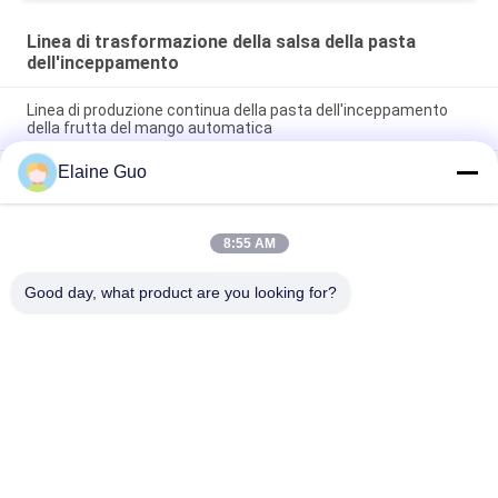
Linea di trasformazione della salsa della pasta
dell'inceppamento
Linea di produzione continua della pasta dell'inceppamento
della frutta del mango automatica
Elaine Guo
Unità su misura di fabbricazione della salsa della pasta
dell'inceppamento con il materiale da otturazione del sistema
di controllo dello SpA
8:55 AM
Sistema di elaborazione degli inceppamenti PLC Linea di
produzione automatizzata Velocità 30 - 50 bottiglie/min
Good day, what product are you looking for?
Categorie popolari
Tutti
Linea Di Produzione 
Linea Di 
Della Tortiglia
Lavorazione Della 
Frutta
Linea Di Produzione 
Salsa Di Pesce E 
Del Purè Della Frutta
Chili