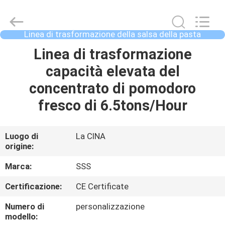
2026
SSS
Food
Machinery
Technology
Linea di trasformazione della salsa della pasta
Co.,
dell'inceppamento
Ltd.
All
CASA.
Linea di trasformazione
Rights
Reserved.
capacità elevata del
PRODOTTI
concentrato di pomodoro
fresco di 6.5tons/Hour
VIDEO
Luogo di
La CINA
origine:
SU
DI
Marca:
SSS
NOI
Certificazione:
CE Certificate
Numero di
personalizzazione
VISITA
modello: