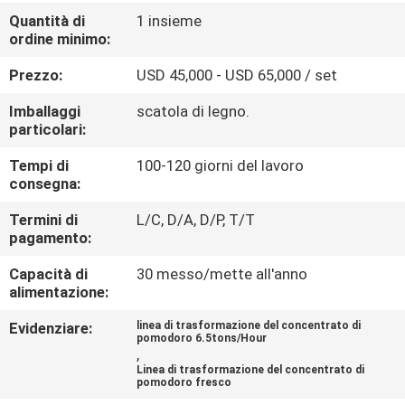
ALLA
Quantità di
1 insieme
ordine minimo:
FABBRICA
Prezzo:
USD 45,000 - USD 65,000 / set
CONTROLLO
Imballaggi
scatola di legno.
DELLA
particolari:
QUALITÀ
Tempi di
100-120 giorni del lavoro
consegna:
CONTATTACI
Termini di
L/C, D/A, D/P, T/T
pagamento:
Capacità di
CHIEDI UN
30 messo/mette all'anno
alimentazione:
PREVENTIVO
Evidenziare:
linea di trasformazione del concentrato di
pomodoro 6.5tons/Hour
,
MAPPA
Linea di trasformazione del concentrato di
pomodoro fresco
DEL