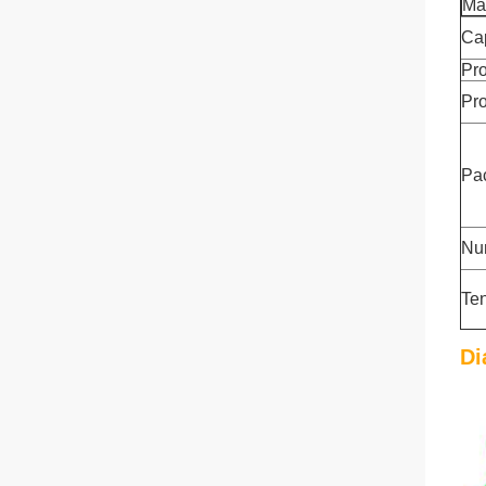
Ma
Cap
Pro
Pro
Pac
Num
Te
Di