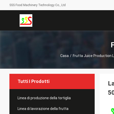
SSS Food Machinery Technology Co., Ltd
F
Casa
/
Frutta Juice Production L
Tutti I Prodotti
La
50
Linea di produzione della tortiglia
Linea di lavorazione della frutta