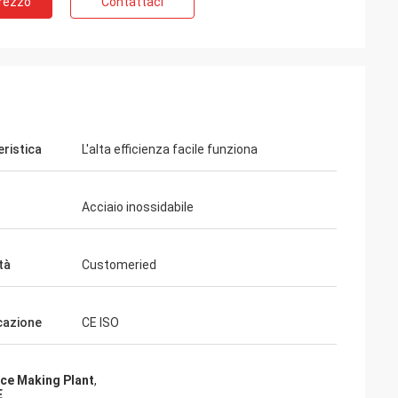
Prezzo
Contattaci
eristica
L'alta efficienza facile funziona
Acciaio inossidabile
tà
Customeried
icazione
CE ISO
ice Making Plant
,
E