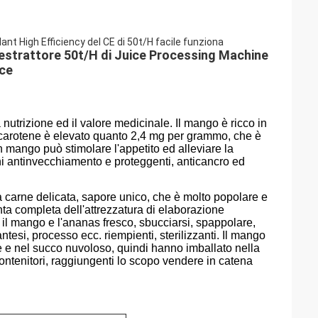
lant High Efficiency del CE di 50t/H facile funziona
l'estrattore 50t/H di Juice Processing Machine
ice
a nutrizione ed il valore medicinale. Il mango è ricco in
del carotene è elevato quanto 2,4 mg per grammo, che è
n mango può stimolare l'appetito ed alleviare la
oni antinvecchiamento e proteggenti, anticancro ed
a carne delicata, sapore unico, che è molto popolare e
anta completa dell'attrezzatura di elaborazione
l mango e l'ananas fresco, sbucciarsi, spappolare,
tesi, processo ecc. riempienti, sterilizzanti. Il mango
e e nel succo nuvoloso, quindi hanno imballato nella
ri contenitori, raggiungenti lo scopo vendere in catena