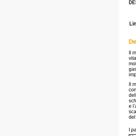
DE
Li
De
Il 
vit
mol
gas
imp
Il 
con
del
sch
e l
sca
del
I p