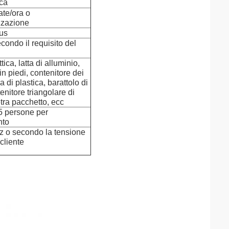
sca
ate/ora o
zzazione
us
ondo il requisito del
ica, latta di alluminio,
in piedi, contenitore dei
ia di plastica, barattolo di
enitore triangolare di
etra pacchetto, ecc
5 persone per
nto
 o secondo la tensione
 cliente