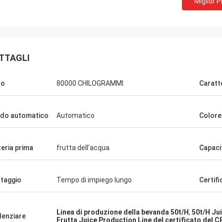
Miglior 
TTAGLI
so
80000 CHILOGRAMMI
Caratt
do automatico
Automatico
Colore
eria prima
frutta dell'acqua
Capaci
taggio
Tempo di impiego lungo
Certif
Linea di produzione della bevanda 50t/H
,
50t/H Ju
denziare
Frutta Juice Production Line del certificato del C