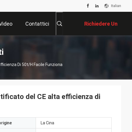
Italian
Video
Contattici
Richiedere Un
Preventivo
ti
fficienza Di 50t/H Facile Funziona
ificato del CE alta efficienza di
origine
La Cina