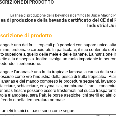
SCRIZIONE DI PRODOTTO
La linea di produzione della bevanda il certificato Juice Making P
nea di produzione della bevanda certificato del CE del
Industrial Ju
scrizione di prodotto
mango è uno dei frutti tropicali più popolari con sapore unico, alt
amine, proteina e carboidrati. In particolare, il suo contenuto 
to superiore a quello delle mele e delle banane. La nutrizione i
trite e la dispepsia. Inoltre, svolge un ruolo importante in neur
edendo l'ipertensione.
mango e l'ananas è una frutta tropicale famosa, a causa della su
osciuto come «re l'industria della pesca di frutta tropicale». Pi
l'ananas e del mango compreso le procedure seguenti, lavando i
iacciare, schiacciare, enzymalisis, membrana filtranti, concentran
'ananas freschi possono essere trasformati nel succo trasparent
tola triangolare, tetra Pak, le borse asettiche, tini sterili ed alt
 freddo o nella temperatura normale.
arametri tecnici di base sono come segue: