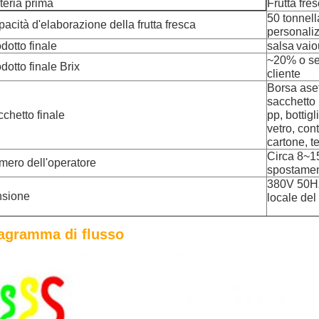
teria prima
Frutta fre
50 tonnell
acità d'elaborazione della frutta fresca
personali
dotto finale
salsa
vaio
~20% o sec
dotto finale Brix
cliente
Borsa asett
sacchetto 
chetto finale
pp, bottigl
vetro, cont
cartone, t
Circa 8~1
ero dell'operatore
spostame
380V 50Hz
nsione
locale del
agramma di flusso