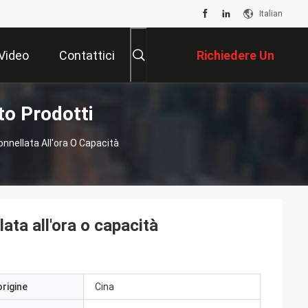
Italian
Video
Contattici
Richiedere Un
to Prodotti
Preventivo
onnellata All'ora O Capacità
ata all'ora o capacità
origine
Cina