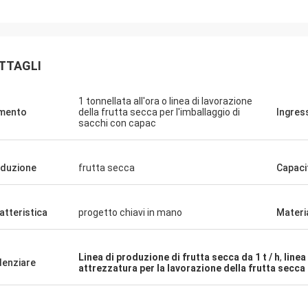
TTAGLI
1 tonnellata all'ora o linea di lavorazione
mento
della frutta secca per l'imballaggio di
Ingres
sacchi con capac
duzione
frutta secca
Capaci
atteristica
progetto chiavi in mano
Materi
Linea di produzione di frutta secca da 1 t / h
,
linea
denziare
attrezzatura per la lavorazione della frutta secca