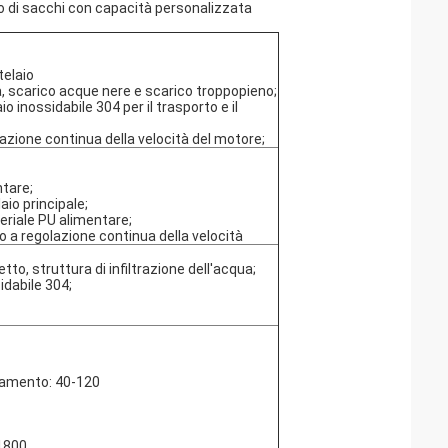
ggio di sacchi con capacità personalizzata
telaio
ia, scarico acque nere e scarico troppopieno;
o inossidabile 304 per il trasporto e il
zione continua della velocità del motore;
ntare;
io principale;
eriale PU alimentare;
a regolazione continua della velocità
etto, struttura di infiltrazione dell'acqua;
idabile 304;
ttamento: 40-120
1800