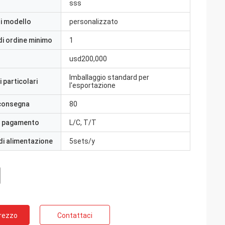
sss
i modello
personalizzato
di ordine minimo
1
usd200,000
Imballaggio standard per
 particolari
l'esportazione
 consegna
80
i pagamento
L/C, T/T
di alimentazione
5sets/y
Prezzo
Contattaci