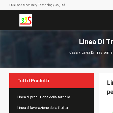
SSS Food Machinery Technology Co., Ltd
Linea Di T
Casa
/
Linea Di Trasformaz
Tutti I Prodotti
Li
pe
Linea di produzione della tortiglia
Linea di lavorazione della frutta