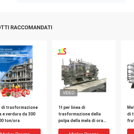
TTI RACCOMANDATI
VIDEO
 di trasformazione
1t per linea di
Met
a e verdura da 300
trasformazione della
di 
00 ton/ora
polpa della mela di ora
fru
per produzione di enzimi
pro
re