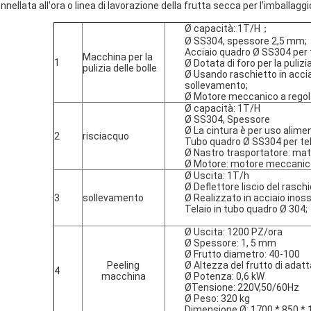
onnellata all'ora o linea di lavorazione della frutta secca per l'imballa
Ø capacità: 1T/H；
Ø SS304, spessore 2,5 mm;
Acciaio quadro Ø SS304 per 
Macchina per la
1
Ø Dotata di foro per la puliz
pulizia delle bolle
Ø Usando raschietto in acciai
sollevamento;
Ø Motore meccanico a regola
Ø capacità: 1T/H
Ø SS304, Spessore
Ø La cintura è per uso alime
2
risciacquo
Tubo quadro Ø SS304 per tela
Ø Nastro trasportatore: mat
Ø Motore: motore meccanico 
Ø Uscita: 1T/h
Ø Deflettore liscio del raschi
3
sollevamento
Ø Realizzato in acciaio inoss
Telaio in tubo quadro Ø 304;
Ø Uscita: 1200 PZ/ora
Ø Spessore: 1, 5 mm
Ø Frutto diametro: 40-100
Peeling
Ø Altezza del frutto di ada
4
macchina
Ø Potenza: 0,6 kW
ØTensione: 220V,50/60Hz
Ø Peso: 320 kg
Dimensione Ø: 1700 * 850 * 