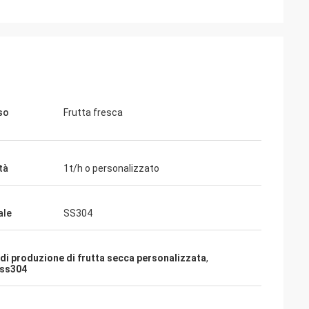
so
Frutta fresca
tà
1t/h o personalizzato
ale
SS304
 di produzione di frutta secca personalizzata
,
 ss304