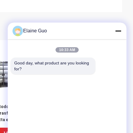
Elaine Guo
10:33 AM
Good day, what product are you looking 
for?
odo di lavaggio Linea
304 in acciaio
trasformazione di
inossidabile linea di
tta e verdura per la
lavorazione automatica
duzione ad alto
di frutta e verdura di
ndimento
qualità alimentare