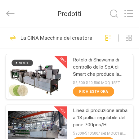
2026
SSS
Food
Prodotti
Machinery
Technology
Co.,
Ltd.
All
CASA.
470
Rights
La CINA Macchina del creatore di pane di Lavash
Reserved.
Linea di produzione
PRODOTTI
della tortiglia
HOT
Rotolo di Shawama di
controllo dello SpA di
VIDEO
Smart che produce la
tortiglia della macchina
$8,800-$10,500 MOQ:1SET
che fa macchina
SU
RICHIESTA ORA
82
DI
Linea di lavorazione
HOT
Linea di produzione araba
NOI
a 18 pollici regolabile del
della frutta
pane 700pcs/H
VISITA
$9000-$10500/ set MOQ:1 insieme