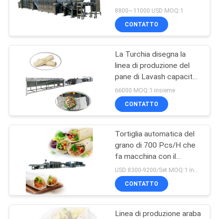
screen
SITO
8800~11000 USD MOQ:1
CONTATTO
45
PRIVACY
Linea di
La Turchia disegna la
POLICY
linea di produzione del
trasformazione
pane di Lavash capacità
elevata con il forno
della salsa della
66000 MOQ:1 insieme
bollente
CONTATTO
pasta
dell'inceppamento
Tortiglia automatica del
38
grano di 700 Pcs/H che
Frutta Juice
fa macchina con il
regolatore dello SpA
USD 8300-9200/Set MOQ:1 insieme
Production Line
CONTATTO
Linea di produzione araba