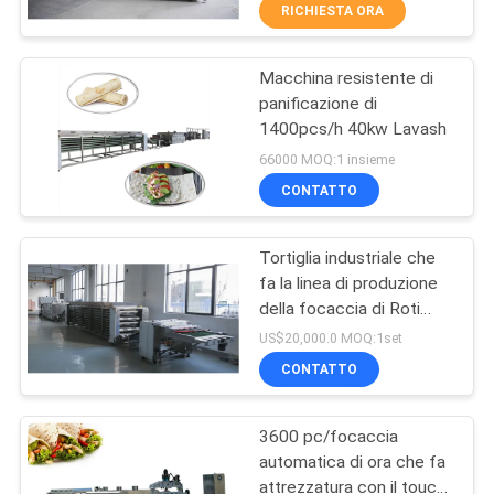
ALLA
RICHIESTA ORA
FABBRICA
Macchina resistente di
26
panificazione di
CONTROLLO
1400pcs/h 40kw Lavash
Linea di produzione
DELLA
66000 MOQ:1 insieme
del purè della frutta
QUALITÀ
CONTATTO
Tortiglia industriale che
CONTATTACI
fa la linea di produzione
della focaccia di Roti
13
CHIEDI UN
della macchina
US$20,000.0 MOQ:1set
Salsa di pesce e
PREVENTIVO
CONTATTO
chili
3600 pc/focaccia
MAPPA
automatica di ora che fa
DEL
attrezzatura con il touch