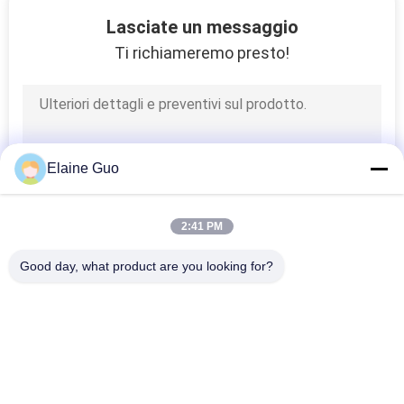
33
Lasciate un messaggio
linea di lavorazione
Ti richiameremo presto!
del mango
Elaine Guo
26
2:41 PM
Impianto di
Good day, what product are you looking for?
lavorazione
Categorie popolari
Tutti
dell'agrume
Linea Di Produzione 
Linea Di 
Della Tortiglia
Lavorazione Della 
Frutta
120