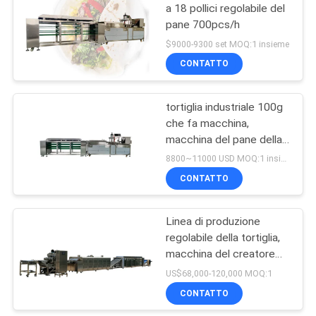
a 18 pollici regolabile del
pane 700pcs/h
72
$9000-9300 set MOQ:1 insieme
Linea di
CONTATTO
trasformazione
tortiglia industriale 100g
dell'ortaggio da
che fa macchina,
macchina del pane della
frutto
tortiglia 3600pcs/h
8800~11000 USD MOQ:1 insieme
CONTATTO
58
Macchina del
Linea di produzione
regolabile della tortiglia,
selezionatore di
macchina del creatore
colore
della tortiglia di cereale
US$68,000-120,000 MOQ:1
3800pcs/h
CONTATTO