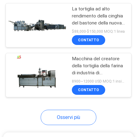
La tortiglia ad alto
10
rendimento della cinghia
Macchina dello
del bastone della nuova
generazione non avvolge
$88,000-$150,000 MOQ:1 linea
sterilizzatore UHT
la linea di produzione
CONTATTO
industriale della stampa
Macchina del creatore
della tortiglia della farina
di industria di
24
trasformazione
8900~12000 USD MOQ:1 insieme
linea di lavorazione
alimentare 2000pcs/h
CONTATTO
del concentrato di
pomodoro
Osservi più