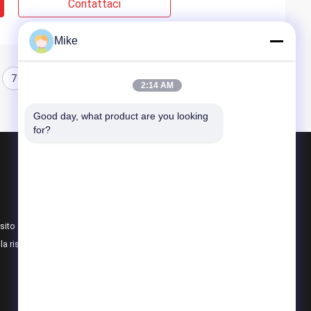
Contattaci
Mike
7
8
2:14 AM
Good day, what product are you looking 
for?
Prodotti
Linea di produzione della tortiglia
Linea di lavorazione della frutta
sito
Linea di produzione del purè della frutta
lla riservatezza
Tutte le categorie