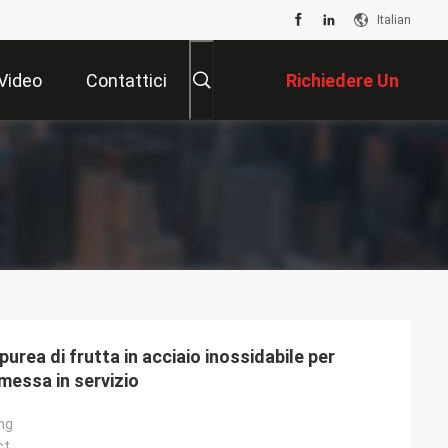
Italian
Video
Contattici
Richiedere Un
Preventivo
purea di frutta in acciaio inossidabile per
a messa in servizio
ng
ct