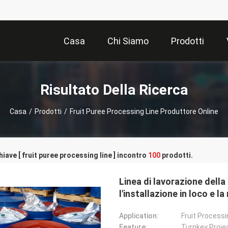
Casa
Chi Siamo
Prodotti
Risultato Della Ricerca
Casa
/
Prodotti
/
Fruit Puree Processing Line Produttore Online
hiave [ fruit puree processing line ] incontro
100
prodotti.
Linea di lavorazione della 
l'installazione in loco e l
Application:
Fruit Processi
Feature:
Turnkey Proje