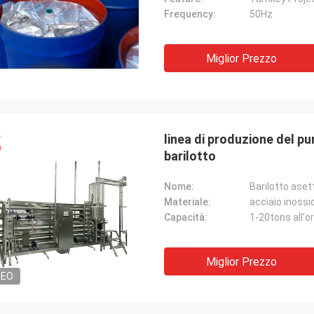
Frequency:
50Hz
Miglior Prezzo
linea di produzione del pu
barilotto
Nome:
Materiale:
acciaio inossid
Capacità:
1-20tons all'o
Miglior Prezzo
DEO