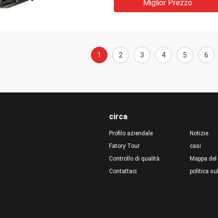
Miglior Prezzo
1
2
3
4
5
6
circa
Profilo aziendale
Notizie
Fatory Tour
casi
Controllo di qualità
Mappa del 
Contattaci
politica su