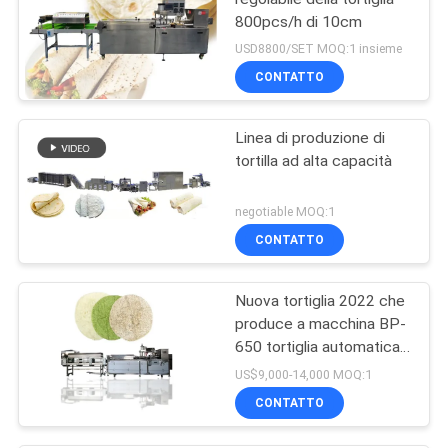
800pcs/h di 10cm
USD8800/SET MOQ:1 insieme
CONTATTO
Linea di produzione di
tortilla ad alta capacità
negotiable MOQ:1
CONTATTO
Nuova tortiglia 2022 che
produce a macchina BP-
650 tortiglia automatica
che fa macchina
US$9,000-14,000 MOQ:1
CONTATTO