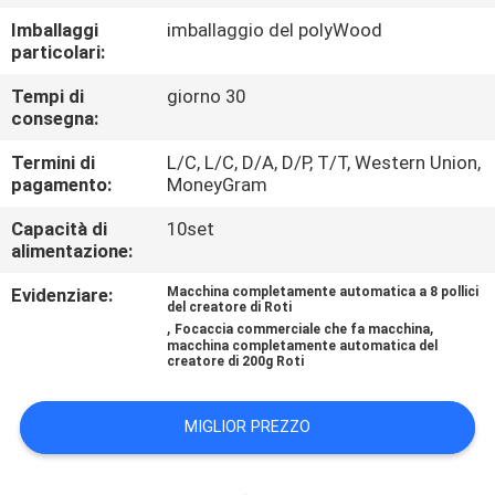
ALLA
Imballaggi
imballaggio del polyWood
FABBRICA
particolari:
Tempi di
giorno 30
CONTROLLO
consegna:
DELLA
Termini di
L/C, L/C, D/A, D/P, T/T, Western Union,
pagamento:
MoneyGram
QUALITÀ
Capacità di
10set
alimentazione:
CONTATTACI
Evidenziare:
Macchina completamente automatica a 8 pollici
del creatore di Roti
,
,
Focaccia commerciale che fa macchina
CHIEDI UN
macchina completamente automatica del
creatore di 200g Roti
PREVENTIVO
MIGLIOR PREZZO
MAPPA
DEL