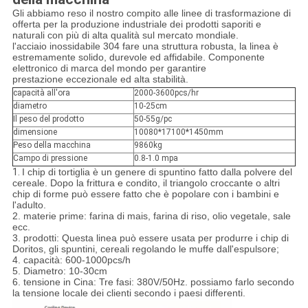
Gli abbiamo reso il nostro compito alle linee di trasformazione di
offerta per la produzione industriale dei prodotti saporiti e
naturali con più di alta qualità sul mercato mondiale.
l'acciaio inossidabile 304 fare una struttura robusta, la linea è
estremamente solido, durevole ed affidabile. Componente
elettronico di marca del mondo per garantire
prestazione eccezionale ed alta stabilità.
capacità all'ora
2000-3600pcs/hr
diametro
10-25cm
Il peso del prodotto
50-55g/pc
dimensione
10080*17100*1450mm
Peso della macchina
9860kg
Campo di pressione
0.8-1.0 mpa
1.
I chip di tortiglia è un genere di spuntino fatto dalla polvere del
cereale. Dopo la frittura e condito, il triangolo croccante o altri
chip di forme può essere fatto che è popolare con i bambini e
l'adulto.
2. materie prime: farina di mais, farina di riso, olio vegetale, sale
ecc.
3. prodotti: Questa linea può essere usata per produrre i chip di
Doritos, gli spuntini, cereali regolando le muffe dall'espulsore;
4. capacità: 600-1000pcs/h
5. Diametro: 10-30cm
6. tensione in Cina: Tre fasi: 380V/50Hz. possiamo farlo secondo
la tensione locale dei clienti secondo i paesi differenti.