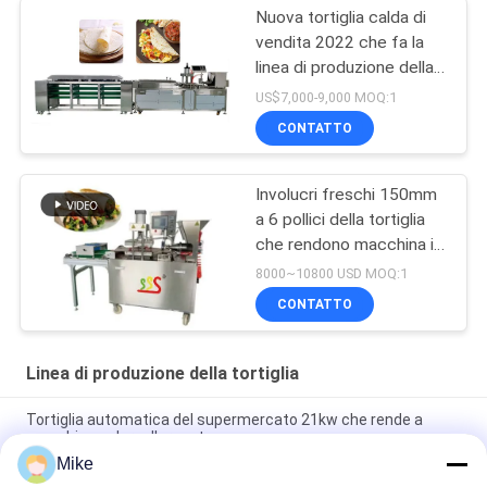
Nuova tortiglia calda di
vendita 2022 che fa la
linea di produzione della
tortiglia della macchina
US$7,000-9,000 MOQ:1
BP-550
CONTATTO
Involucri freschi 150mm
a 6 pollici della tortiglia
che rendono macchina in
pieno automatica
8000~10800 USD MOQ:1
CONTATTO
Linea di produzione della tortiglia
Tortiglia automatica del supermercato 21kw che rende a
macchina colore d'argento
Mike
10 - linea di produzione della tortiglia del diametro di 45cm