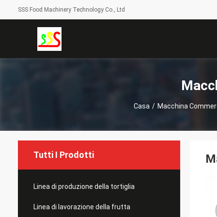
SSS Food Machinery Technology Co., Ltd
Macch
Casa
/
Macchina Commercia
Tutti I Prodotti
Ma
Linea di produzione della tortiglia
Linea di lavorazione della frutta