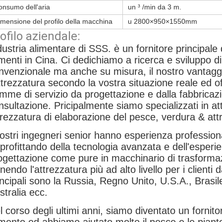
onsumo dell'aria
un ³ /min da 3 m.
mensione del profilo della macchina
u 2800×950×1550mm
ofilo aziendale:
dustria alimentare di SSS. è un fornitore principale d
imenti in Cina. Ci dedichiamo a ricerca e sviluppo di
nvenzionale ma anche su misura, il nostro vantagg
attrezzatura secondo la vostra situazione reale ed offri
mme di servizio da progettazione e dalla fabbricazi
nsultazione. Pricipalmente siamo specializzati in at
trezzatura di elaborazione del pesce, verdura & attr
nostri ingegneri senior hanno esperienza profession
profittando della tecnologia avanzata e dell'esperie
ogettazione come pure in macchinario di trasformaz
rnendo l'attrezzatura più ad alto livello per i client
incipali sono la Russia, Regno Unito, U.S.A., Brasi
stralia ecc.
l corso degli ultimi anni, siamo diventato un fornit