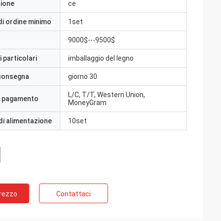
zione
ce
di ordine minimo
1set
9000$---9500$
 particolari
imballaggio del legno
 consegna
giorno 30
L/C, T/T, Western Union,
i pagamento
MoneyGram
di alimentazione
10set
Prezzo
Contattaci