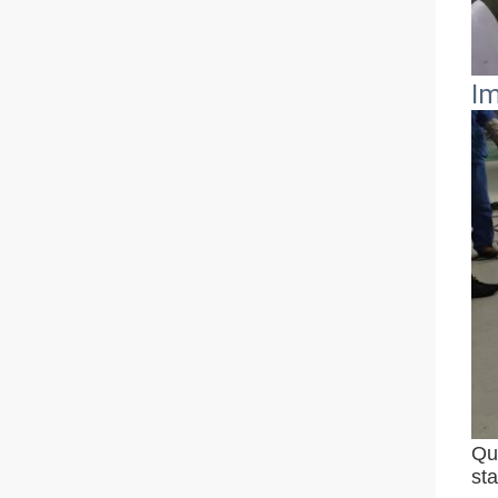
Im
Que
sta