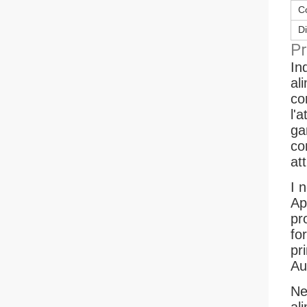
C
Di
Pr
In
al
co
l'
ga
co
at
I 
Ap
pr
fo
pr
Au
Ne