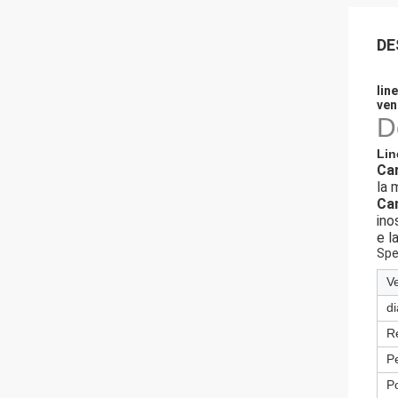
DE
lin
ven
D
Lin
Car
la 
Cam
ino
e l
Spe
Ve
di
Re
P
P