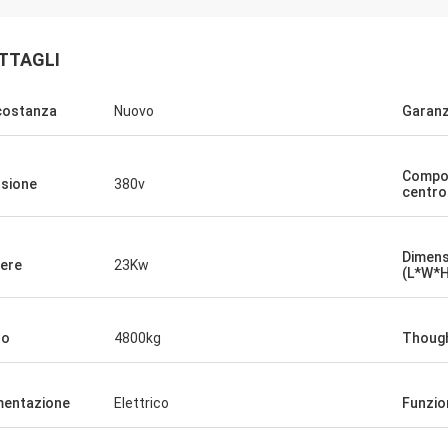
TTAGLI
costanza
Nuovo
Garanz
Compon
sione
380v
centro
Dimens
ere
23Kw
(L*W*H
so
4800kg
Thoug
mentazione
Elettrico
Funzio