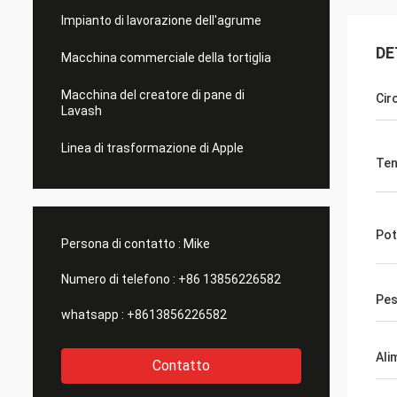
Impianto di lavorazione dell'agrume
DE
Macchina commerciale della tortiglia
Macchina del creatore di pane di
Cir
Lavash
Linea di trasformazione di Apple
Ten
Pot
Persona di contatto :
Mike
Numero di telefono :
+86 13856226582
Pe
whatsapp :
+8613856226582
Ali
Contatto