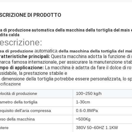
SCRIZIONE DI PRODOTTO
ea di produzione automatica della macchina della tortiglia del mais e
dita calda
escrizione:
automatica
ea di produzione
della macchina della tortiglia del ma
atteristiche principali:
Questa macchina adotta la funzione di m
marca famosa internazionale, per assicurare la manutenzione sta
po di applicazione:
La macchina è adatta da fare il dolce di roti
ssidabile, la prestazione stabile e
a dimensione della tortiglia potrebbe essere personalizzata, lo s
cificazione
locità di produzione
100~250 kg/h
ametro della tortiglia
1-30cm
quisito dell'aria compressa
0.6-0.8MPa
eso della macchina
≈500Kg
otere
380V 50~60HZ 1.1KW