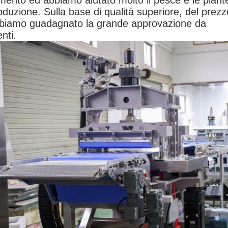
imento ed abbiamo aiutato molto il pesce e le piante 
oduzione. Sulla base di qualità superiore, del prezzo
biamo guadagnato la grande approvazione da
enti.