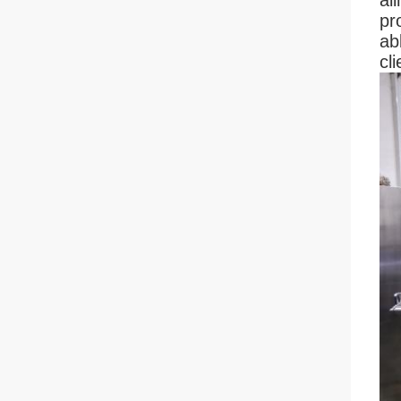
al
pr
ab
cli