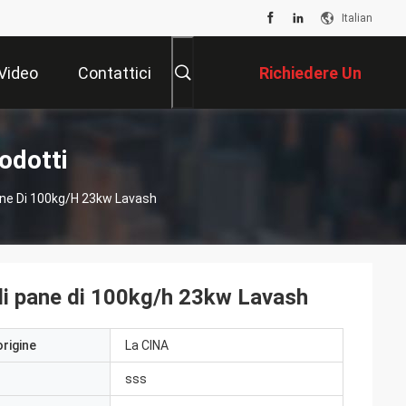
Italian
Video
Contattici
Richiedere Un
Preventivo
odotti
ane Di 100kg/h 23kw Lavash
di pane di 100kg/h 23kw Lavash
origine
La CINA
sss