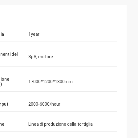
ia
1year
enti del
SpA, motore
ione
17000*1200*1800mm
)
hput
2000-6000/hour
ne
Linea di produzione della tortiglia