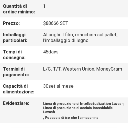
ALLA
Quantità di
1
ordine minimo:
FABBRICA
Prezzo:
$88666 SET
CONTROLLO
Imballaggi
Allunghi il film, macchina sul pallet,
DELLA
particolari:
l'imballaggio di legno
QUALITÀ
Tempi di
45days
consegna:
CONTATTACI
Termini di
L/C, T/T, Western Union, MoneyGram
pagamento:
Capacità di
30set al mese
CHIEDI UN
alimentazione:
PREVENTIVO
Evidenziare:
,
Linea di produzione di Intellectualization Lavash
Linea di produzione di acciaio inossidabile
Lavash
MAPPA
,
Focaccia di iso che fa macchina
DEL