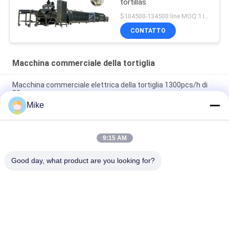
tortillas
$104500-134500 line MOQ:1 INSIEME
CONTATTO
Macchina commerciale della tortiglia
Macchina commerciale elettrica della tortiglia 1300pcs/h di
30cm
Mike
macchina commerciale della tortiglia del supermercato
3600pcs/h di 25cm
9:15 AM
Pancake Lacha Paratha della cipolla di inverno che rende a
macchina 3000 Pcs/H 10000 Pcs/H
Good day, what product are you looking for?
Categorie popolari
Tutti
Linea Di Produzione 
Linea Di 
Della Tortiglia
Lavorazione Della 