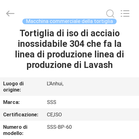
2026
SSS
Food
Machinery
Technology
Macchina commerciale della tortiglia
Co.,
Ltd.
All
Tortiglia di iso di acciaio
CASA.
Rights
Reserved.
inossidabile 304 che fa la
PRODOTTI
linea di produzione linea di
produzione di Lavash
VIDEO
Luogo di
L'Anhui,
origine:
SU
DI
Marca:
SSS
NOI
Certificazione:
CE,ISO
Numero di
SSS-BP-60
VISITA
modello: