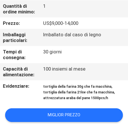
ALLA
Quantità di
1
ordine minimo:
FABBRICA
Prezzo:
US$9,000-14,000
CONTROLLO
Imballaggi
Imballato dal caso di legno
DELLA
particolari:
QUALITÀ
Tempi di
30 giorni
consegna:
CONTATTACI
Capacità di
100 insiemi al mese
alimentazione:
Evidenziare:
,
CHIEDI UN
tortiglia della farina 30g che fa macchina
,
tortiglia della farina 21kw che fa macchina
PREVENTIVO
attrezzatura araba del pane 1500pcs/h
MAPPA
MIGLIOR PREZZO
DEL