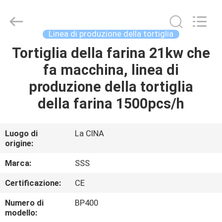
2026
SSS
Food
Machinery
Technology
Linea di produzione della tortiglia
Co.,
Ltd.
All
Tortiglia della farina 21kw che
CASA.
Rights
Reserved.
fa macchina, linea di
PRODOTTI
produzione della tortiglia
della farina 1500pcs/h
VIDEO
Luogo di
La CINA
origine:
SU
DI
Marca:
SSS
NOI
Certificazione:
CE
Numero di
BP400
VISITA
modello: