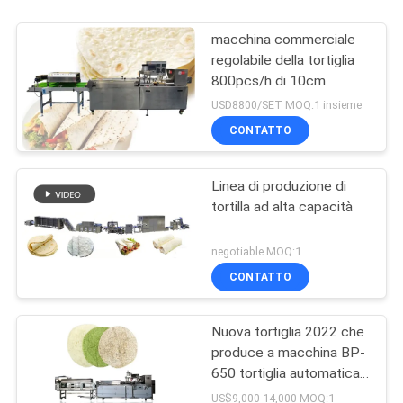
macchina commerciale
regolabile della tortiglia
800pcs/h di 10cm
USD8800/SET MOQ:1 insieme
CONTATTO
Linea di produzione di
tortilla ad alta capacità
negotiable MOQ:1
CONTATTO
Nuova tortiglia 2022 che
produce a macchina BP-
650 tortiglia automatica
che fa macchina
US$9,000-14,000 MOQ:1