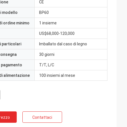
zione
CE
i modello
BP60
di ordine minimo
1 insieme
US$68,000-120,000
 particolari
Imballato dal caso di legno
 consegna
30 giorni
i pagamento
T/T, L/C
di alimentazione
100 insiemi al mese
Prezzo
Contattaci