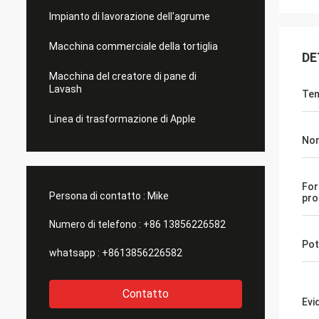
Impianto di lavorazione dell'agrume
Macchina commerciale della tortiglia
DE
Macchina del creatore di pane di
Lavash
Ten
Linea di trasformazione di Apple
No
For
Persona di contatto :
Mike
pro
Numero di telefono :
+86 13856226582
Pot
whatsapp :
+8613856226582
Contatto
Evi