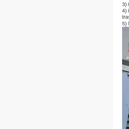
3) 
4) 
tra
5)