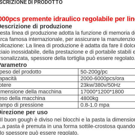
SCRIZIONE DI PRODOTTO
000pcs premente idraulico regolabile per line
escrizione di produzione
sta linea di produzione adotta la funzione di memoria de
rca famosa internazionale, per assicurare la manutenzio
licazione: La linea di produzione è adatta da fare il dolce d
iaio inossidabile, della prestazione e di portabile stabili
sonalizzata, spessore della tortiglia può essere regolato
Parametro
 peso del prodotto
50-200g/pc
apacità
2000-6000pcs/ora
otere
23kw/380v/50Hz
imensione della macchina
17000*1200*1800
eso della macchina
4800kg
ampo di pressione
0.8-1.0 mpa
irezione per uso
Il buon gough è diviso nei blocchi e la pasta la dimensio
La pasta è premuta in una forma sottile-crostosa quando a
llo spessore può essere regolato.