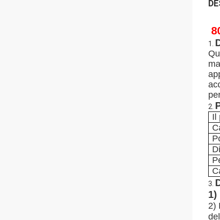
DE
8
D
1.
Que
ma
app
acc
per
2.
Il
C
P
D
P
C
D
3.
1)
2) 
de