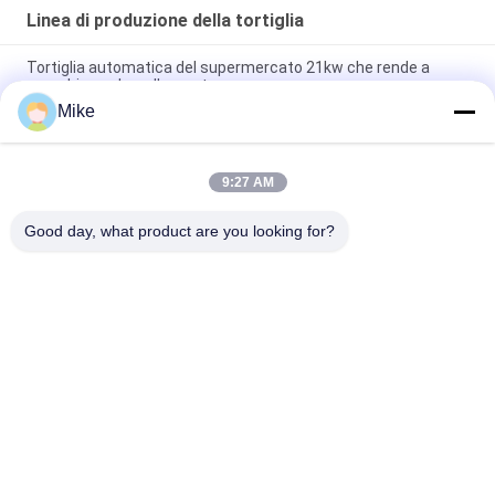
Linea di produzione della tortiglia
Tortiglia automatica del supermercato 21kw che rende a
macchina colore d'argento
Mike
10 - linea di produzione della tortiglia del diametro di 45cm
nuova completamente automatica
9:27 AM
Nuova macchina automatica per fare il pane Roti Corn Tortilla
Pita
Good day, what product are you looking for?
Categorie popolari
Tutti
Linea Di Produzione 
Linea Di 
Della Tortiglia
Lavorazione Della 
Frutta
Linea Di Produzione 
Salsa Di Pesce E 
Del Purè Della Frutta
Chili
Linea Di 
Frutta Juice 
Trasformazione 
Production Line