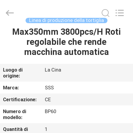
2026
SSS
Food
Machinery
Technology
Linea di produzione della tortiglia
Co.,
Ltd.
All
Max350mm 3800pcs/H Roti
CASA.
Rights
Reserved.
regolabile che rende
PRODOTTI
macchina automatica
VIDEO
Luogo di
La Cina
origine:
SU
Marca:
SSS
DI
Certificazione:
CE
NOI
Numero di
BP60
modello:
VISITA
Quantità di
1