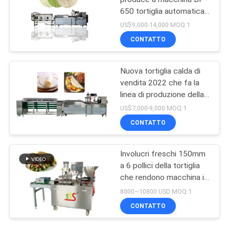
650 tortiglia automatica
che fa macchina
US$9,000-14,000 MOQ:1
CONTATTO
Nuova tortiglia calda di
vendita 2022 che fa la
linea di produzione della
tortiglia della macchina
US$7,000-9,000 MOQ:1
BP-550
CONTATTO
Involucri freschi 150mm
a 6 pollici della tortiglia
che rendono macchina in
pieno automatica
8000~10800 USD MOQ:1
CONTATTO