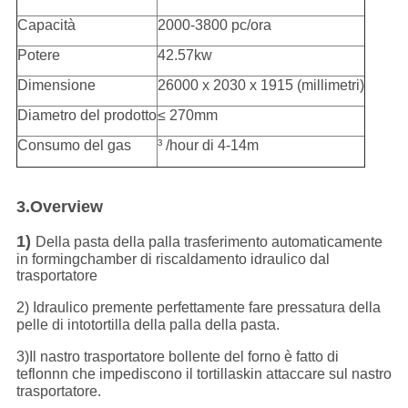
Capacità
2000-3800 pc/ora
Potere
42.57kw
Dimensione
26000 x 2030 x 1915 (millimetri)
Diametro del prodotto
≤ 270mm
Consumo del gas
³ /hour di 4-14m
3.Overview
1)
Della pasta della palla trasferimento automaticamente
in formingchamber di riscaldamento idraulico dal
trasportatore
2) Idraulico premente perfettamente fare pressatura della
pelle di intotortilla della palla della pasta.
3)Il nastro trasportatore bollente del forno è fatto di
teflonnn che impediscono il tortillaskin attaccare sul nastro
trasportatore.