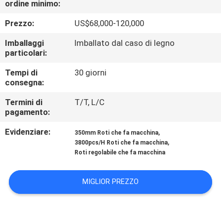
ordine minimo:
ALLA
FABBRICA
Prezzo:
US$68,000-120,000
Imballaggi
Imballato dal caso di legno
CONTROLLO
particolari:
DELLA
Tempi di
30 giorni
consegna:
QUALITÀ
Termini di
T/T, L/C
pagamento:
CONTATTACI
Evidenziare:
,
350mm Roti che fa macchina
,
3800pcs/H Roti che fa macchina
CHIEDI UN
Roti regolabile che fa macchina
PREVENTIVO
MIGLIOR PREZZO
MAPPA
DEL