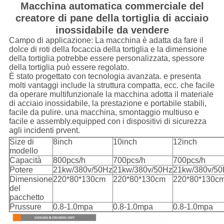
Macchina automatica commerciale del
creatore di pane della tortiglia di acciaio
inossidabile da vendere
Campo di applicazione: La macchina è adatta da fare il
dolce di roti della focaccia della tortiglia e la dimensione
della tortiglia potrebbe essere personalizzata, spessore
della tortiglia può essere regolato.
È stato progettato con tecnologia avanzata. e presenta
molti vantaggi include la struttura compatta, ecc. che facile
da operare multifunzionale la macchina adotta il materiale
di acciaio inossidabile, la prestazione e portabile stabili,
facile da pulire. una macchina, smontaggio multiuso e
facile e assembly.equipped con i dispositivi di sicurezza
agli incidenti prvent.
Size di
8inch
10inch
12inch
modello
Capacità
800pcs/h
700pcs/h
700pcs/h
Potere
21kw/380v/50Hz
21kw/380v/50Hz
21kw/380v/50
Dimensione
220*80*130cm
220*80*130cm
220*80*130c
del
pacchetto
Prussure
0.8-1.0mpa
0.8-1.0mpa
0.8-1.0mpa