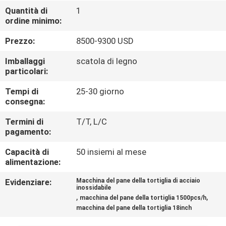
ALLA
Quantità di
1
ordine minimo:
FABBRICA
Prezzo:
8500-9300 USD
CONTROLLO
Imballaggi
scatola di legno
DELLA
particolari:
QUALITÀ
Tempi di
25-30 giorno
consegna:
CONTATTACI
Termini di
T/T, L/C
pagamento:
Capacità di
50 insiemi al mese
CHIEDI UN
alimentazione:
PREVENTIVO
Evidenziare:
Macchina del pane della tortiglia di acciaio
inossidabile
,
,
macchina del pane della tortiglia 1500pcs/h
MAPPA
macchina del pane della tortiglia 18inch
DEL