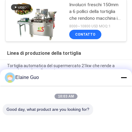
Involucri freschi 150mm
a 6 pollici della tortiglia
che rendono macchina in
pieno automatica
8000~10800 USD MOQ:1
CONTATTO
Linea di produzione della tortiglia
Tortiglia automatica del supermercato 21kw che rende a
macchina colore d'argento
Elaine Guo
10 - linea di produzione della tortiglia del diametro di 45cm
nuova completamente automatica
10:03 AM
Nuova macchina automatica per fare il pane Roti Corn Tortilla
Pita
Good day, what product are you looking for?
Categorie popolari
Tutti