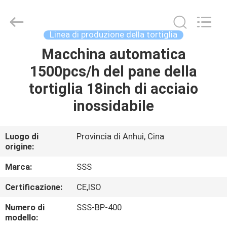
2026
SSS
Food
Machinery
Technology
Linea di produzione della tortiglia
Co.,
Ltd.
All
Macchina automatica
CASA.
Rights
Reserved.
1500pcs/h del pane della
PRODOTTI
tortiglia 18inch di acciaio
inossidabile
VIDEO
Luogo di
Provincia di Anhui, Cina
origine:
SU
DI
Marca:
SSS
NOI
Certificazione:
CE,ISO
Numero di
SSS-BP-400
VISITA
modello: