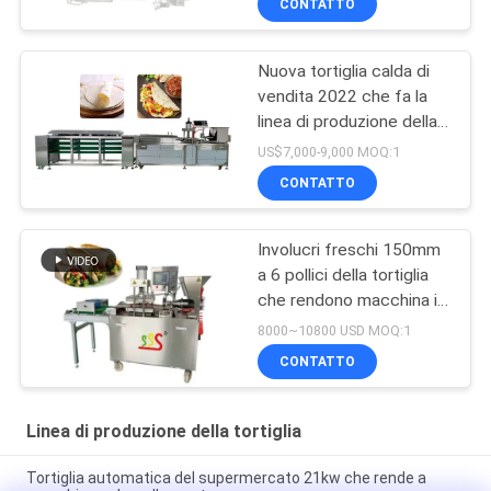
CONTATTO
Nuova tortiglia calda di
vendita 2022 che fa la
linea di produzione della
tortiglia della macchina
US$7,000-9,000 MOQ:1
BP-550
CONTATTO
Involucri freschi 150mm
a 6 pollici della tortiglia
che rendono macchina in
pieno automatica
8000~10800 USD MOQ:1
CONTATTO
Linea di produzione della tortiglia
Tortiglia automatica del supermercato 21kw che rende a