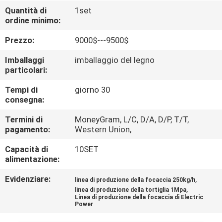
ALLA
Quantità di
1set
ordine minimo:
FABBRICA
Prezzo:
9000$---9500$
CONTROLLO
Imballaggi
imballaggio del legno
DELLA
particolari:
QUALITÀ
Tempi di
giorno 30
consegna:
CONTATTACI
Termini di
MoneyGram, L/C, D/A, D/P, T/T,
pagamento:
Western Union,
Capacità di
10SET
CHIEDI UN
alimentazione:
PREVENTIVO
Evidenziare:
,
linea di produzione della focaccia 250kg/h
,
linea di produzione della tortiglia 1Mpa
MAPPA
Linea di produzione della focaccia di Electric
Power
DEL