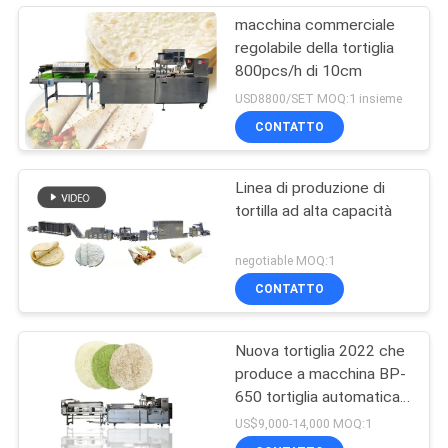
macchina commerciale
regolabile della tortiglia
800pcs/h di 10cm
USD8800/SET MOQ:1 insieme
CONTATTO
Linea di produzione di
tortilla ad alta capacità
negotiable MOQ:1
CONTATTO
Nuova tortiglia 2022 che
produce a macchina BP-
650 tortiglia automatica
che fa macchina
US$9,000-14,000 MOQ:1