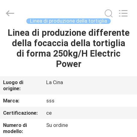
2026
SSS
Food
Machinery
Technology
Linea di produzione della tortiglia
Co.,
Ltd.
All
Linea di produzione differente
CASA.
Rights
Reserved.
della focaccia della tortiglia
PRODOTTI
di forma 250kg/H Electric
Power
VIDEO
Luogo di
La Cina
origine:
SU
DI
Marca:
sss
NOI
Certificazione:
ce
Numero di
Su ordine
VISITA
modello: