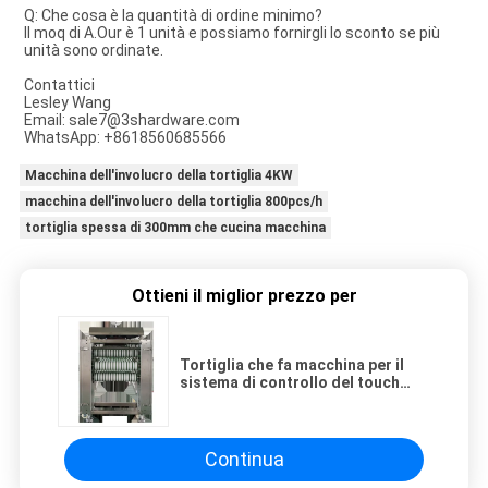
Q: Che cosa è la quantità di ordine minimo?
Il moq di A.Our è 1 unità e possiamo fornirgli lo sconto se più 
unità sono ordinate.
Contattici
Lesley Wang
Email: sale7@3shardware.com
WhatsApp: +8618560685566
Macchina dell'involucro della tortiglia 4KW
macchina dell'involucro della tortiglia 800pcs/h
tortiglia spessa di 300mm che cucina macchina
Ottieni il miglior prezzo per
Tortiglia che fa macchina per il
sistema di controllo del touch
screen dello SpA di piccola
impresa
Continua