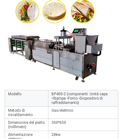
Modello
BP400-2 (componenti: Unità capa
•Stampa •Forno •Dispositivo di
raffreddamento)
Metodo di
Gas/elettrico
riscaldamento
Dimensione del piatto
350*650
(millimetri)
Alimentazione
28kw