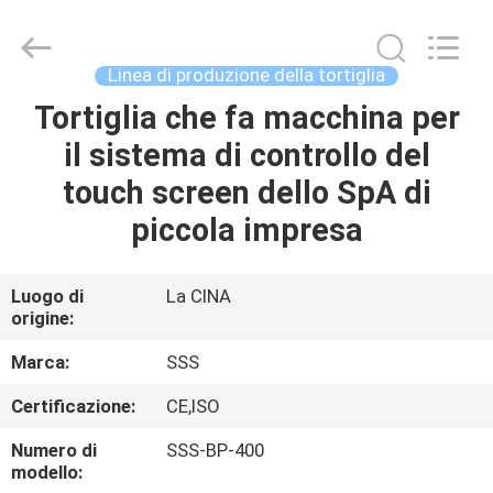
2026
SSS
Food
Machinery
Technology
Linea di produzione della tortiglia
Co.,
Ltd.
All
Tortiglia che fa macchina per
CASA.
Rights
Reserved.
il sistema di controllo del
PRODOTTI
touch screen dello SpA di
piccola impresa
VIDEO
Luogo di
La CINA
origine:
SU
DI
Marca:
SSS
NOI
Certificazione:
CE,ISO
Numero di
SSS-BP-400
VISITA
modello: