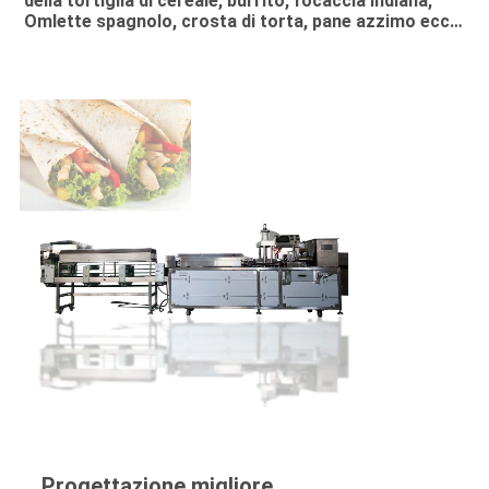
della tortiglia di cereale, burrito, focaccia indiana, 
Omlette spagnolo, crosta di torta, pane azzimo ecc…
Progettazione migliore