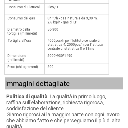
elettrica
Consumo di Eletrical
3kW/H
Consumo del gas
un ³ /h - gas naturale da 3,30 m.
2,6 kg/h - gas di LP
Diametro della
50-300
tortiglia (millimetri)
Tortiglia all'ora
4000pcs/h per l'Istituto centrale di
statistica 4, 2000pcs/h per l'Istituto
centrale di statistica 8 e 11ins
Dimensione
5000*930*1490
(millimetri)
Peso (chilogrammi)
800
Immagini dettagliate
Politica di qualità
: La qualità in primo luogo, 
raffina sull'elaborazione, richiesta rigorosa, 
soddisfazione del cliente.
Siamo rigorosi ai la maggior parte con ogni lavoro 
che abbiamo fatto e che perseguiamo il più di alta 
qualità.