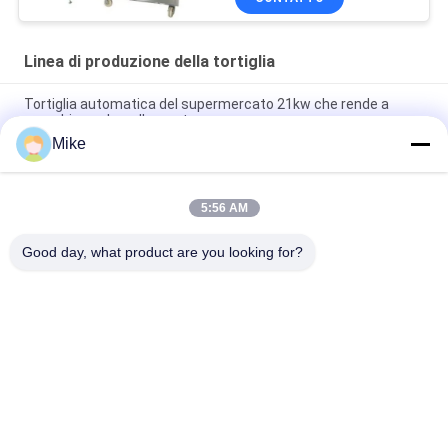
Linea di produzione della tortiglia
Tortiglia automatica del supermercato 21kw che rende a
macchina colore d'argento
Mike
10 - linea di produzione della tortiglia del diametro di 45cm
nuova completamente automatica
5:56 AM
Nuova macchina automatica per fare il pane Roti Corn Tortilla
Pita
Good day, what product are you looking for?
Categorie popolari
Tutti
Linea Di Produzione 
Linea Di 
Della Tortiglia
Lavorazione Della 
Frutta
Linea Di Produzione 
Salsa Di Pesce E 
Del Purè Della Frutta
Chili