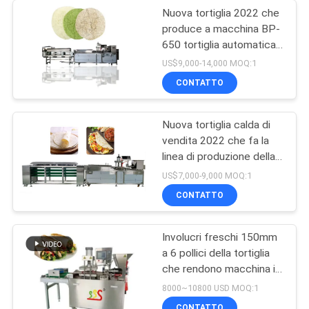
Nuova tortiglia 2022 che
produce a macchina BP-
650 tortiglia automatica
che fa macchina
US$9,000-14,000 MOQ:1
CONTATTO
Nuova tortiglia calda di
vendita 2022 che fa la
linea di produzione della
tortiglia della macchina
US$7,000-9,000 MOQ:1
BP-550
CONTATTO
Involucri freschi 150mm
a 6 pollici della tortiglia
che rendono macchina in
pieno automatica
8000~10800 USD MOQ:1
CONTATTO