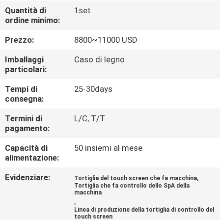
ALLA
Quantità di
1set
ordine minimo:
FABBRICA
Prezzo:
8800~11000 USD
CONTROLLO
Imballaggi
Caso di legno
DELLA
particolari:
QUALITÀ
Tempi di
25-30days
consegna:
CONTATTACI
Termini di
L/C, T/T
pagamento:
Capacità di
50 insiemi al mese
CHIEDI UN
alimentazione:
PREVENTIVO
Evidenziare:
,
Tortiglia del touch screen che fa macchina
Tortiglia che fa controllo dello SpA della
macchina
MAPPA
,
Linea di produzione della tortiglia di controllo del
DEL
touch screen