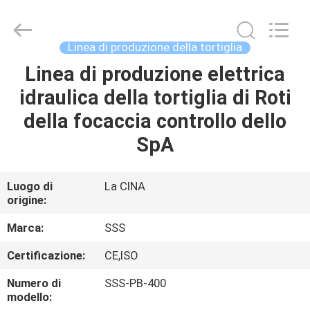
2026
SSS
Food
Machinery
Technology
Linea di produzione della tortiglia
Co.,
Ltd.
All
Linea di produzione elettrica
CASA.
Rights
Reserved.
idraulica della tortiglia di Roti
PRODOTTI
della focaccia controllo dello
SpA
VIDEO
Luogo di
La CINA
origine:
SU
DI
Marca:
SSS
NOI
Certificazione:
CE,ISO
Numero di
SSS-PB-400
VISITA
modello: