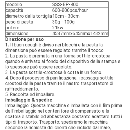
modello
SSS-BP-400
capacità
600-800pcs/hour
diametro della tortiglia
10cm - 30cm
peso di pasta
30g - 100g
potere
21kw
dimensione
4587mmx645mmx1432mm
Direzione per uso
1.
Il buon gough è diviso nei blocchi e la pasta la
dimensione può essere regolato tramite il tocco.
2. La pasta è premuta in una forma sottile-crostosa
quando è arrivato al fondo del dispositivo della stampa e
lo spessore può essere regolato.
3. La pasta sottile-crostosa è cotta in un forno.
4. Dopo il processo di panificazione, i passaggi sottile-
crostosi della pasta tramite il nastro trasportatore di
raffreddamento.
5. Raccolta ed imballare.
Imballaggio & spedire
Imballaggio: Questa macchina è imballata con il film prima
dell'imballaggio nel contenitore di compensato e la
scatola è stabile ed abbastanza costante adattare tutti i
tipi di trasporto. Trasporto: spediremo la macchina
secondo la richiesta dei clienti che include dal mare,