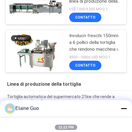
linea di produzione della
tortiglia della macchina
US$7,000-9,000 MOQ:1
BP-550
CONTATTO
Involucri freschi 150mm
a 6 pollici della tortiglia
che rendono macchina in
pieno automatica
8000~10800 USD MOQ:1
CONTATTO
Linea di produzione della tortiglia
Tortiglia automatica del supermercato 21kw che rende a
macchina colore d'argento
Elaine Guo
10 - linea di produzione della tortiglia del diametro di 45cm
nuova completamente automatica
11:22 PM
Nuova macchina automatica per fare il pane Roti Corn Tortilla