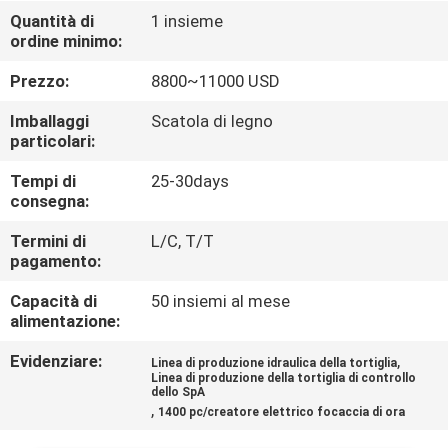
ALLA
Quantità di
1 insieme
ordine minimo:
FABBRICA
Prezzo:
8800~11000 USD
CONTROLLO
Imballaggi
Scatola di legno
DELLA
particolari:
QUALITÀ
Tempi di
25-30days
consegna:
CONTATTACI
Termini di
L/C, T/T
pagamento:
Capacità di
50 insiemi al mese
CHIEDI UN
alimentazione:
PREVENTIVO
Evidenziare:
,
Linea di produzione idraulica della tortiglia
Linea di produzione della tortiglia di controllo
dello SpA
MAPPA
,
1400 pc/creatore elettrico focaccia di ora
DEL