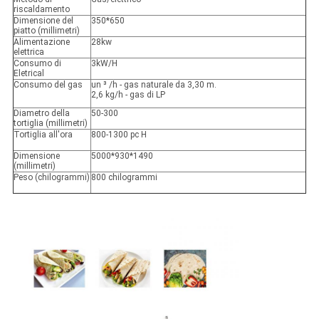
riscaldamento
Dimensione del
350*650
piatto (millimetri)
Alimentazione
28kw
elettrica
Consumo di
3kW/H
Eletrical
Consumo del gas
un ³ /h - gas naturale da 3,30 m.
2,6 kg/h - gas di LP
Diametro della
50-300
tortiglia (millimetri)
Tortiglia all'ora
800-1300 pc H
Dimensione
5000*930*1490
(millimetri)
Peso (chilogrammi)
800 chilogrammi