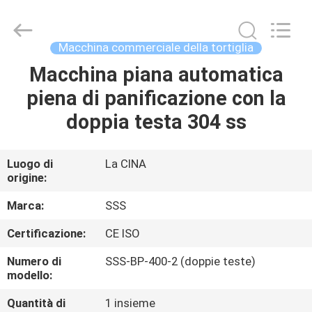
2026
SSS
Food
Machinery
Technology
Macchina commerciale della tortiglia
Co.,
Ltd.
All
Macchina piana automatica
CASA.
Rights
Reserved.
piena di panificazione con la
PRODOTTI
doppia testa 304 ss
VIDEO
Luogo di
La CINA
origine:
SU
Marca:
SSS
DI
Certificazione:
CE ISO
NOI
Numero di
SSS-BP-400-2 (doppie teste)
modello:
VISITA
Quantità di
1 insieme