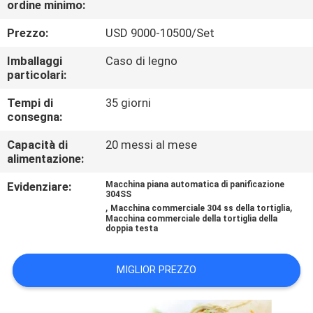
ordine minimo:
ALLA
FABBRICA
Prezzo:
USD 9000-10500/Set
Imballaggi
Caso di legno
CONTROLLO
particolari:
DELLA
Tempi di
35 giorni
consegna:
QUALITÀ
Capacità di
20 messi al mese
alimentazione:
CONTATTACI
Evidenziare:
Macchina piana automatica di panificazione
304SS
,
,
Macchina commerciale 304 ss della tortiglia
CHIEDI UN
Macchina commerciale della tortiglia della
doppia testa
PREVENTIVO
MIGLIOR PREZZO
MAPPA
DEL