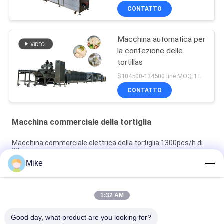
CONTATTO
Macchina automatica per
la confezione delle
tortillas
$104500-134500 line MOQ:1 INSIEME
CONTATTO
Macchina commerciale della tortiglia
Macchina commerciale elettrica della tortiglia 1300pcs/h di
30cm
Mike
macchina commerciale della tortiglia del supermercato
3600pcs/h di 25cm
1:32 AM
Pancake Lacha Paratha della cipolla di inverno che rende a
macchina 3000 Pcs/H 10000 Pcs/H
Good day, what product are you looking for?