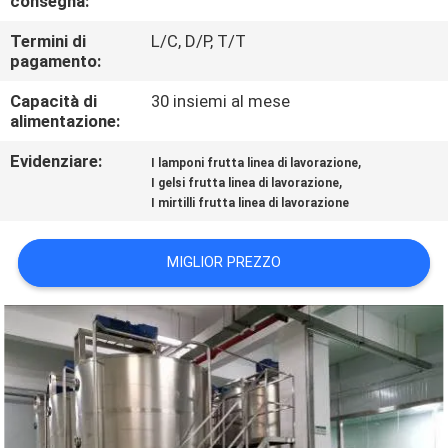
consegna:
ALLA
Termini di
L/C, D/P, T/T
FABBRICA
pagamento:
Capacità di
30 insiemi al mese
CONTROLLO
alimentazione:
DELLA
Evidenziare:
,
I lamponi frutta linea di lavorazione
QUALITÀ
,
I gelsi frutta linea di lavorazione
I mirtilli frutta linea di lavorazione
CONTATTACI
MIGLIOR PREZZO
CHIEDI UN
PREVENTIVO
MAPPA
DEL