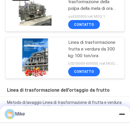
trasformazione della
polpa della mela di ora
per produzione di enzimi
usd300000/set MOQ:1
CONTATTO
Linea di trasformazione
frutta e verdura da 300
kg-100 ton/ora
USD50000-600000 /set MOQ:1 set
CONTATTO
Linea di trasformazione dell'ortaggio da frutto
Metodo di lavaggio Linea di trasformazione di frutta e verdura
per la produzione ad alto rendimento
Mike
304 in acciaio inossidabile linea di lavorazione automatica di
frutta e verdura di qualità alimentare