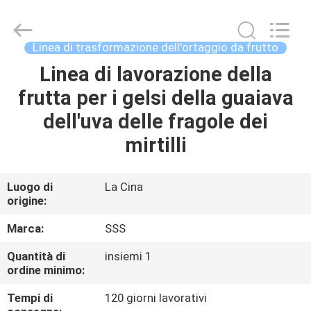
2026
SSS
Food
Machinery
Technology
Linea di trasformazione dell'ortaggio da frutto
Co.,
Ltd.
All
Linea di lavorazione della
CASA.
Rights
Reserved.
frutta per i gelsi della guaiava
PRODOTTI
dell'uva delle fragole dei
mirtilli
VIDEO
Luogo di
La Cina
origine:
SU
DI
Marca:
SSS
NOI
Quantità di
insiemi 1
ordine minimo:
VISITA
Tempi di
120 giorni lavorativi