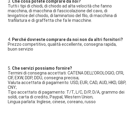
3. 
Che cosa potete comprare da noi?
Tutti i tipi di chiodi, di chiodo ad alta velocità che fanno 
macchina, di macchina di fascicolazione del cavo, di 
levigatrice del chiodo, di laminatoio del filo, di macchina di 
trafilatura e di graffetta che fa le macchine.
4. 
Perché dovreste comprare da noi non da altri fornitori?
Prezzo competitivo, qualità eccellente, consegna rapida, 
buon servizio
5. 
Che servizi possiamo fornire?
Termini di consegna accettati: CATENA DELL'OROLOGIO, CFR, 
CIF, EXW, DDP, DDU, consegna precisa;
Valuta accettata di pagamento: USD, EUR, CAD, AUD, HKD, GBP, 
CNY;
Tipo accettato di pagamento: T/T, L/C, D/P, D/A, grammo dei 
soldi, carta di credito, Paypal, Western Union;
Lingua parlata: Inglese, cinese, coreano, russo