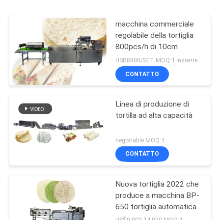
macchina commerciale
regolabile della tortiglia
800pcs/h di 10cm
USD8800/SET MOQ:1 insieme
CONTATTO
Linea di produzione di
tortilla ad alta capacità
negotiable MOQ:1
CONTATTO
Nuova tortiglia 2022 che
produce a macchina BP-
650 tortiglia automatica
che fa macchina
US$9,000-14,000 MOQ:1