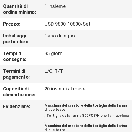
ALLA
Quantità di
1 insieme
ordine minimo:
FABBRICA
Prezzo:
USD 9800-10800/Set
CONTROLLO
Imballaggi
Caso di legno
DELLA
particolari:
QUALITÀ
Tempi di
35 giorni
consegna:
CONTATTACI
Termini di
L/C, T/T
pagamento:
Capacità di
20 insiemi al mese
CHIEDI UN
alimentazione:
PREVENTIVO
Evidenziare:
Macchina del creatore della tortiglia della farina
di due teste
,
Tortiglia della farina 800PCS/H che fa macchina
MAPPA
,
Macchina del creatore della tortiglia della farina
DEL
di due teste