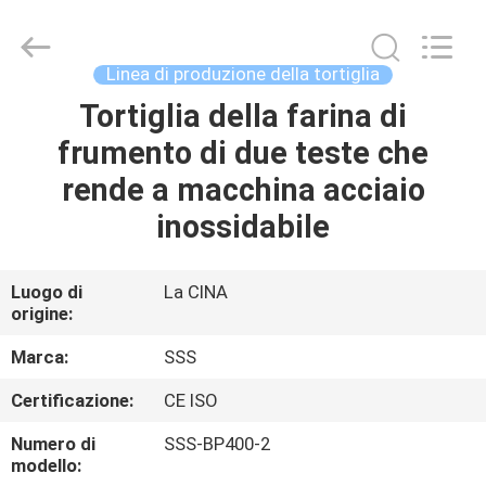
2026
SSS
Food
Machinery
Technology
Linea di produzione della tortiglia
Co.,
Ltd.
All
Tortiglia della farina di
CASA.
Rights
Reserved.
frumento di due teste che
PRODOTTI
rende a macchina acciaio
inossidabile
VIDEO
Luogo di
La CINA
origine:
SU
DI
Marca:
SSS
NOI
Certificazione:
CE ISO
Numero di
SSS-BP400-2
VISITA
modello: