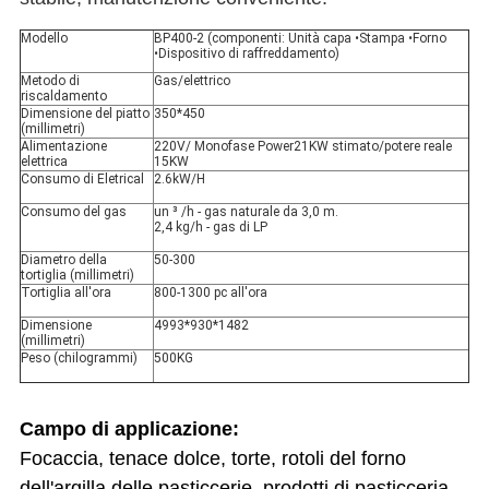
Modello
BP400-2 (componenti: Unità capa •Stampa •Forno
•Dispositivo di raffreddamento)
Metodo di
Gas/elettrico
riscaldamento
Dimensione del piatto
350*450
(millimetri)
Alimentazione
220V/ Monofase Power21KW stimato/potere reale
elettrica
15KW
Consumo di Eletrical
2.6kW/H
Consumo del gas
un ³ /h - gas naturale da 3,0 m.
2,4 kg/h - gas di LP
Diametro della
50-300
tortiglia (millimetri)
Tortiglia all'ora
800-1300 pc all'ora
Dimensione
4993*930*1482
(millimetri)
Peso (chilogrammi)
500KG
Campo di applicazione:
Focaccia, tenace dolce, torte, rotoli del forno
dell'argilla delle pasticcerie, prodotti di pasticceria