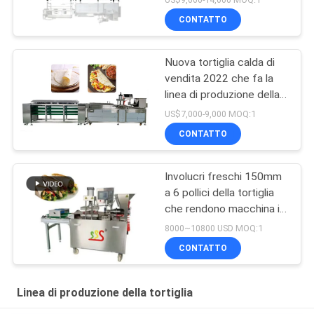
CONTATTO
Nuova tortiglia calda di
vendita 2022 che fa la
linea di produzione della
tortiglia della macchina
US$7,000-9,000 MOQ:1
BP-550
CONTATTO
Involucri freschi 150mm
a 6 pollici della tortiglia
che rendono macchina in
pieno automatica
8000~10800 USD MOQ:1
CONTATTO
Linea di produzione della tortiglia