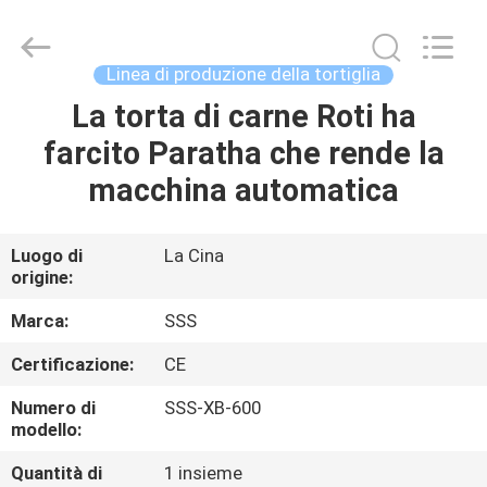
2026
SSS
Food
Machinery
Technology
Linea di produzione della tortiglia
Co.,
Ltd.
All
La torta di carne Roti ha
CASA.
Rights
Reserved.
farcito Paratha che rende la
PRODOTTI
macchina automatica
VIDEO
Luogo di
La Cina
origine:
SU
Marca:
SSS
DI
Certificazione:
CE
NOI
Numero di
SSS-XB-600
modello:
VISITA
Quantità di
1 insieme