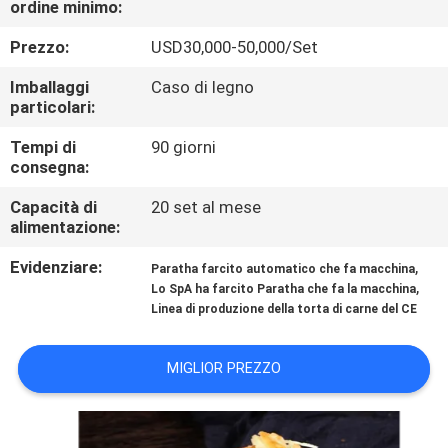
ordine minimo:
ALLA
FABBRICA
Prezzo:
USD30,000-50,000/Set
Imballaggi
Caso di legno
CONTROLLO
particolari:
DELLA
Tempi di
90 giorni
consegna:
QUALITÀ
Capacità di
20 set al mese
alimentazione:
CONTATTACI
Evidenziare:
,
Paratha farcito automatico che fa macchina
,
Lo SpA ha farcito Paratha che fa la macchina
CHIEDI UN
Linea di produzione della torta di carne del CE
PREVENTIVO
MIGLIOR PREZZO
MAPPA
DEL