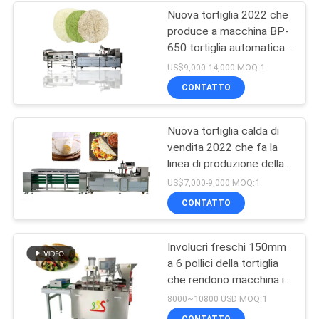
Nuova tortiglia 2022 che
produce a macchina BP-
650 tortiglia automatica
che fa macchina
US$9,000-14,000 MOQ:1
CONTATTO
Nuova tortiglia calda di
vendita 2022 che fa la
linea di produzione della
tortiglia della macchina
US$7,000-9,000 MOQ:1
BP-550
CONTATTO
Involucri freschi 150mm
a 6 pollici della tortiglia
che rendono macchina in
pieno automatica
8000~10800 USD MOQ:1