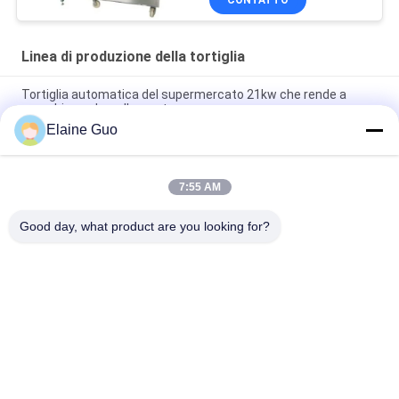
CONTATTO
Linea di produzione della tortiglia
Tortiglia automatica del supermercato 21kw che rende a
macchina colore d'argento
Elaine Guo
10 - linea di produzione della tortiglia del diametro di 45cm
nuova completamente automatica
7:55 AM
Nuova macchina automatica per fare il pane Roti Corn Tortilla
Pita
Good day, what product are you looking for?
Categorie popolari
Tutti
Linea Di Produzione 
Linea Di 
Della Tortiglia
Lavorazione Della 
Frutta
Linea Di Produzione 
Salsa Di Pesce E 
Del Purè Della Frutta
Chili