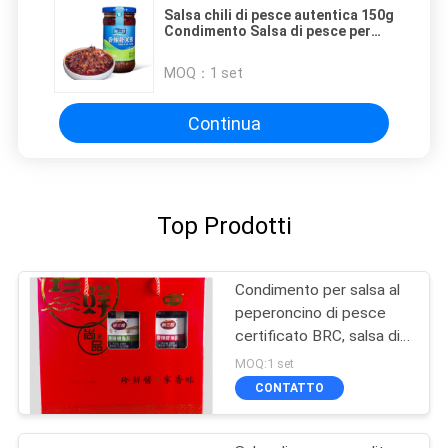
Salsa chili di pesce autentica 150g
Condimento Salsa di pesce per
piatti asiatici
MOQ：
1 set
Continua
Top Prodotti
Condimento per salsa al
peperoncino di pesce
certificato BRC, salsa di
pesce, sale al
MOQ:1 set
peperoncino
CONTATTO