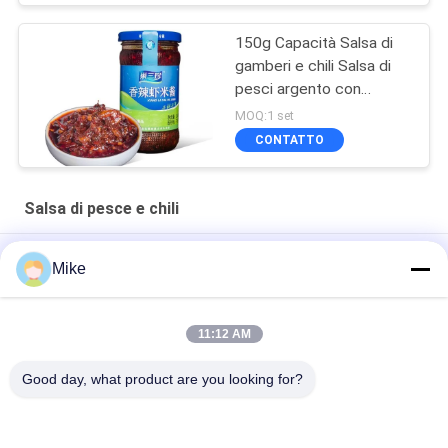
150g Capacità Salsa di
gamberi e chili Salsa di
pesci argento con
certificazione
MOQ:1 set
internazionale
CONTATTO
Salsa di pesce e chili
150g Capacità Condimenti Salsa di pesce Salsa di chili IS
Mike
09001 ISO14001 15045001
240 g Capacità Condimenti Salsa di pesce BAP HACCP BRC IFS
11:12 AM
Salsa di pesce con condimento con confezione in bottiglia di
Good day, what product are you looking for?
vetro da 240 g