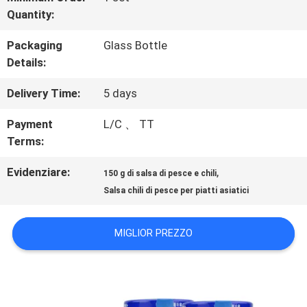
Quantity:
VISITA
Packaging
Glass Bottle
ALLA
Details:
FABBRICA
Delivery Time:
5 days
Payment
L/C 、 TT
CONTROLLO
Terms:
DELLA
Evidenziare:
,
150 g di salsa di pesce e chili
QUALITÀ
Salsa chili di pesce per piatti asiatici
MIGLIOR PREZZO
CONTATTACI
CHIEDI UN