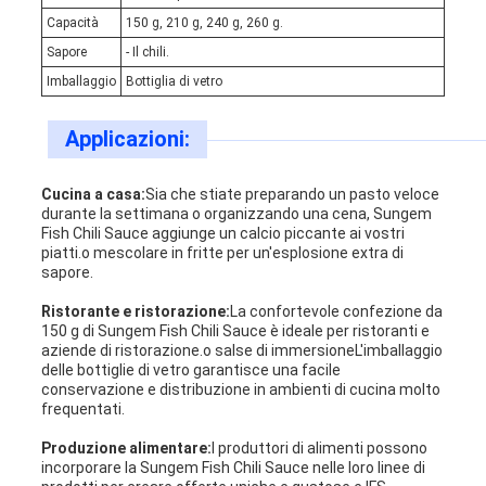
Capacità
150 g, 210 g, 240 g, 260 g.
Sapore
- Il chili.
Imballaggio
Bottiglia di vetro
Applicazioni:
Cucina a casa:
Sia che stiate preparando un pasto veloce
durante la settimana o organizzando una cena, Sungem
Fish Chili Sauce aggiunge un calcio piccante ai vostri
piatti.o mescolare in fritte per un'esplosione extra di
sapore.
Ristorante e ristorazione:
La confortevole confezione da
150 g di Sungem Fish Chili Sauce è ideale per ristoranti e
aziende di ristorazione.o salse di immersioneL'imballaggio
delle bottiglie di vetro garantisce una facile
conservazione e distribuzione in ambienti di cucina molto
frequentati.
Produzione alimentare:
I produttori di alimenti possono
incorporare la Sungem Fish Chili Sauce nelle loro linee di