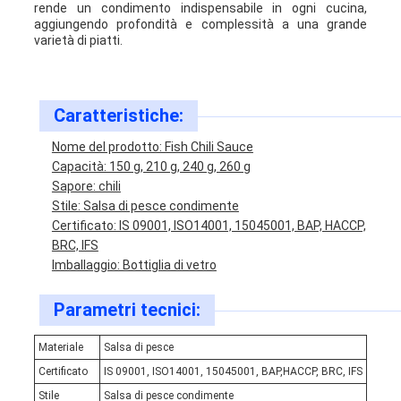
rende un condimento indispensabile in ogni cucina,
aggiungendo profondità e complessità a una grande
varietà di piatti.
Caratteristiche:
Nome del prodotto: Fish Chili Sauce
Capacità: 150 g, 210 g, 240 g, 260 g
Sapore: chili
Stile: Salsa di pesce condimente
Certificato: IS 09001, ISO14001, 15045001, BAP, HACCP,
BRC, IFS
Imballaggio: Bottiglia di vetro
Parametri tecnici:
Materiale
Salsa di pesce
Certificato
IS 09001, ISO14001, 15045001, BAP,HACCP, BRC, IFS
Stile
Salsa di pesce condimente