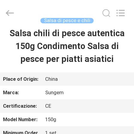
2026
SSS
Food
Machinery
Salsa di pesce e chili
Technology
Co.,
Salsa chili di pesce autentica
CASA.
Ltd.
All
Rights
150g Condimento Salsa di
Reserved.
PRODOTTI
pesce per piatti asiatici
VIDEO
Place of Origin:
China
Marca:
Sungem
SU
Certificazione:
CE
DI
Model Number:
150g
NOI
Minimum Order
1 set