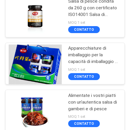
Salsa di pesce condita
da 260 g con certificato
ISO14001 Salsa di
peperoncino e pesce
MOQ:1 set
CONTATTO
Apparecchiature di
imballaggio per la
capacità di imballaggio di
260 g e IS 09001
MOQ:1 set
Certificate
CONTATTO
Alimentate i vostri piatti
con un'autentica salsa di
gamberi e di pesce
MOQ:1 set
CONTATTO