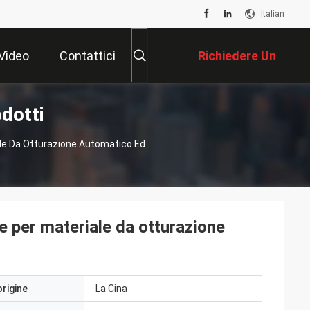
Italian
Video
Contattici
Richiedere Un
dotti
Preventivo
ale Da Otturazione Automatico Ed
e per materiale da otturazione
origine
La Cina