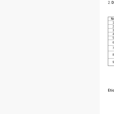
2.
D
N
Eti