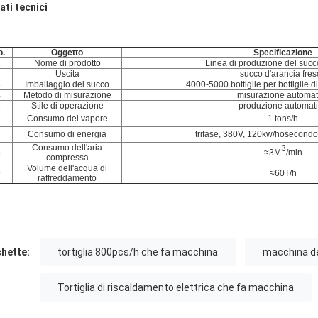
ati tecnici
o.
Oggetto
Specificazione
1
Nome di prodotto
Linea di produzione del succ
2
Uscita
succo d'arancia fres
3
Imballaggio del succo
4000-5000 bottiglie per bottiglie d
4
Metodo di misurazione
misurazione automat
5
Stile di operazione
produzione automat
6
Consumo del vapore
1 tons/h
7
Consumo di energia
trifase, 380V, 120kw/hosecondoiv
Consumo dell'aria
3
8
≈3M
/min
compressa
Volume dell'acqua di
9
≈60T/h
raffreddamento
chette:
tortiglia 800pcs/h che fa macchina
macchina del
Tortiglia di riscaldamento elettrica che fa macchina