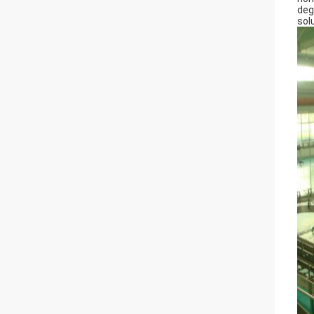
deg
sol