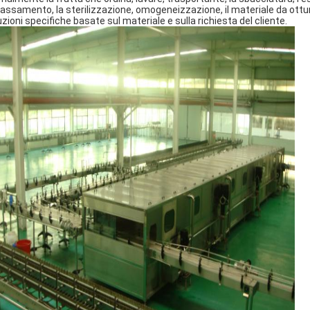
assamento, la sterilizzazione, omogeneizzazione, il materiale da ottu
uzioni specifiche basate sul materiale e sulla richiesta del cliente.