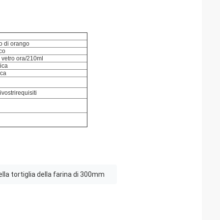
o di orango
co
i vetro ora/210ml
ica
ica
ostrirequisiti
la tortiglia della farina di 300mm