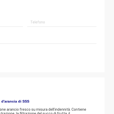
 d'arancia di SSS
ione arancio fresco su misura dell'indennità. Contiene
azione, la filtrazione del succo di frutta, il