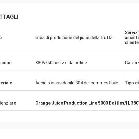
TTAGLI
Servizi
o
linea di produzione del jiuce della frutta
assist
cliente
sione
380V/50 hertz o da ordine
Garanz
eriale
Acciaio inossidabile 304 del commestibile
Tipo di
denziare
Orange Juice Production Line 5000 Bottles/H
,
380