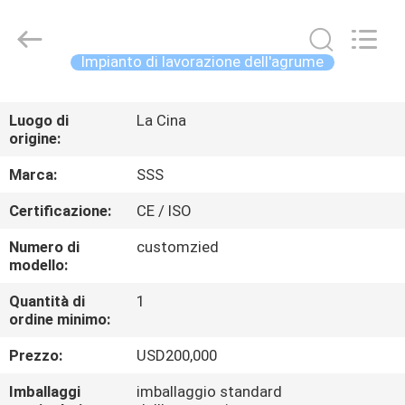
2026
SSS
Food
Machinery
Technology
Impianto di lavorazione dell'agrume
Co.,
Ltd.
All
CASA.
Rights
Reserved.
Luogo di
La Cina
origine:
PRODOTTI
Marca:
SSS
VIDEO
Certificazione:
CE / ISO
Numero di
customzied
SU
modello:
DI
Quantità di
1
ordine minimo:
NOI
Prezzo:
USD200,000
VISITA
Imballaggi
imballaggio standard