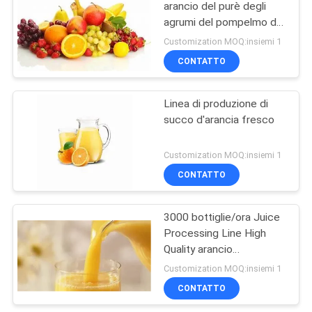
arancio del purè degli
agrumi del pompelmo del
limone
Customization MOQ:insiemi 1
CONTATTO
Linea di produzione di
succo d'arancia fresco
Customization MOQ:insiemi 1
CONTATTO
3000 bottiglie/ora Juice
Processing Line High
Quality arancio
automatico
Customization MOQ:insiemi 1
CONTATTO