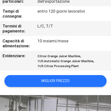
particolari:
dell'esportazione
ALLA
FABBRICA
Tempi di
entro 120 giorni lavorativi
consegna:
Termini di
L/C, T/T
CONTROLLO
pagamento:
DELLA
Capacità di
10 insiemi/mese
QUALITÀ
alimentazione:
Evidenziare:
,
Citrus Orange Juicer Machine
CONTATTACI
,
1t/h Automatic Orange Juicer Machine
1t/h Citrus Processing Plant
CHIEDI UN
MIGLIOR PREZZO
PREVENTIVO
MAPPA
DEL