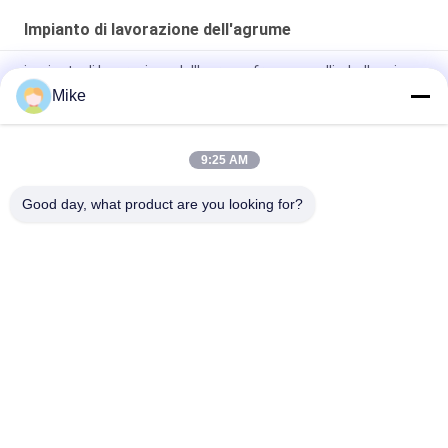
Impianto di lavorazione dell'agrume
impianto di lavorazione dell'agrume fresco con l'imballaggio
della bottiglia dell'animale domestico
Mike
Sistema di controllo PLC Impianto di trasformazione di agrumi
con entrate di arancione fresca Capacità 30000 KG
9:25 AM
Commercial Automatic Citrus Orange Juicer Machine 1t/H
Good day, what product are you looking for?
Categorie popolari
Tutti
Linea Di Produzione 
Linea Di 
Della Tortiglia
Lavorazione Della 
Frutta
Linea Di Produzione 
Salsa Di Pesce E 
Del Purè Della Frutta
Chili
Linea Di 
Frutta Juice 
Trasformazione 
Production Line